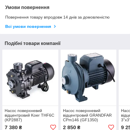
Умови повернення
Повернення товару впродовж 14 днів за домовленістю
Всі умови повернення
Подібні товари компанії
Насос поверхневий
Насос поверхневий
Насо
відцентровий Koer THF6С
відцентровий GRANDFAR
відц
(KP2887)
CPm146 (GF1350)
3"x3
7 380
2 850
9 2
₴
₴