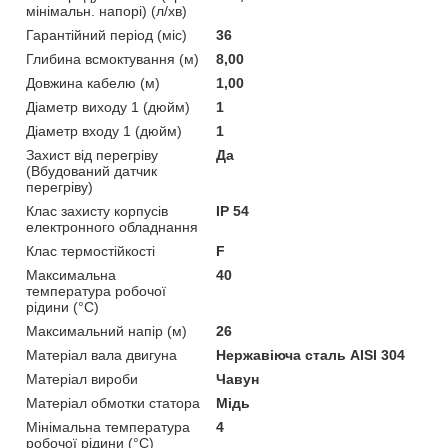
мінімальн. напорі) (л/хв)
Гарантійний період (міс)
36
Глибина всмоктування (м)
8,00
Довжина кабелю (м)
1,00
Діаметр виходу 1 (дюйм)
1
Діаметр входу 1 (дюйм)
1
Захист від перегріву
Да
(Вбудований датчик
перегріву)
Клас захисту корпусів
IP 54
електронного обладнання
Клас термостійкості
F
Максимальна
40
температура робочої
рідини (°C)
Максимальний напір (м)
26
Матеріал вала двигуна
Нержавіюча сталь AISI 304
Матеріал вироби
Чавун
Матеріал обмотки статора
Мідь
Мінімальна температура
4
робочої рідини (°C)