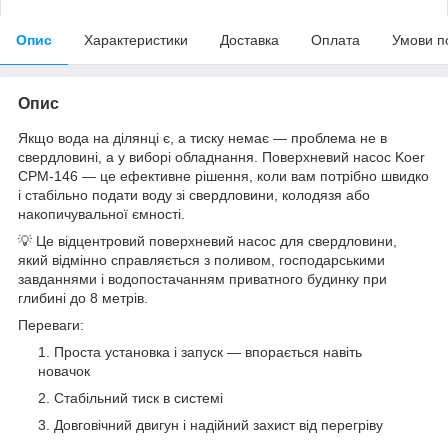
Опис
Характеристики
Доставка
Оплата
Умови п
Опис
Якщо вода на ділянці є, а тиску немає — проблема не в
свердловині, а у виборі обладнання. Поверхневий насос Koer
CPM-146 — це ефективне рішення, коли вам потрібно швидко
і стабільно подати воду зі свердловини, колодязя або
накопичувальної ємності.
💡 Це відцентровий поверхневий насос для свердловини,
який відмінно справляється з поливом, господарськими
завданнями і водопостачанням приватного будинку при
глибині до 8 метрів.
Переваги:
Проста установка і запуск — впорається навіть
новачок
Стабільний тиск в системі
Довговічний двигун і надійний захист від перегріву