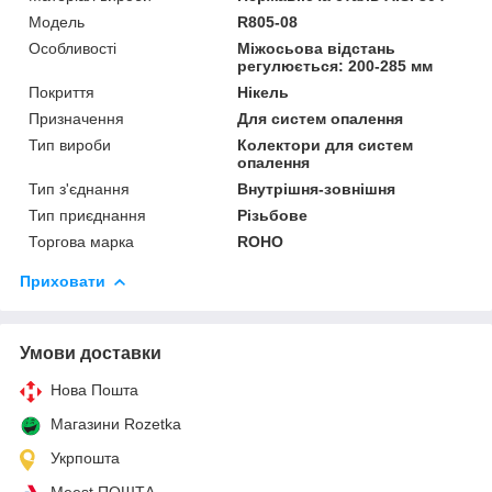
Мoдель
R805-08
Особливості
Міжосьова відстань
регулюється: 200-285 мм
Покриття
Нікель
Призначення
Для систем опалення
Тип вироби
Колектори для систем
опалення
Тип з'єднання
Внутрішня-зовнішня
Тип приєднання
Різьбове
Торгова марка
ROHO
Приховати
Умови доставки
Нова Пошта
Магазини Rozetka
Укрпошта
Meest ПОШТА