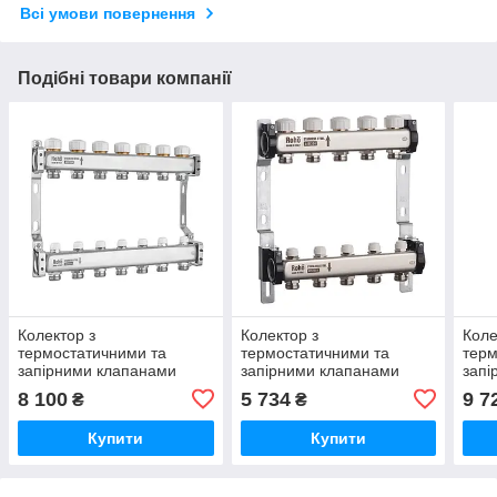
Всі умови повернення
Подібні товари компанії
Колектор з
Колектор з
Коле
термостатичними та
термостатичними та
терм
запірними клапанами
запірними клапанами
запі
Roho R805-07M - 1"х 7
Roho R805-05 - 1"х 5 вих.
Roho
8 100
5 734
9 7
₴
₴
вих. (RO1038)
(RO0059)
вих.
Купити
Купити