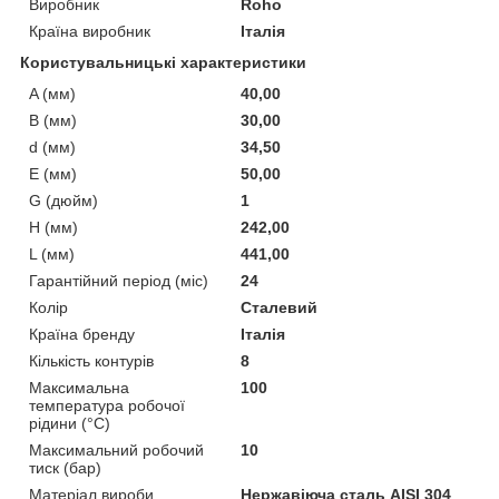
Виробник
Roho
Країна виробник
Італія
Користувальницькі характеристики
A (мм)
40,00
B (мм)
30,00
d (мм)
34,50
E (мм)
50,00
G (дюйм)
1
H (мм)
242,00
L (мм)
441,00
Гарантійний період (міс)
24
Колір
Сталевий
Країна бренду
Італія
Кількість контурів
8
Максимальна
100
температура робочої
рідини (°C)
Максимальний робочий
10
тиск (бар)
Матеріал вироби
Нержавіюча сталь AISI 304