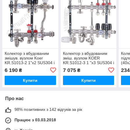
Колектор з вбудованим
Колектор з вбудованим
Коле
змішув. вузлом Koer
зміш. вузлом KOER
підл
KR.S1013-2 1"х2 SUS304 і
KR.S1012-3 1 "х3 SUS304 і
(40x
євроконус 3/4-16 (KR2945)
євроконус 3 / 4-16
K01
6 190
7 075
234
₴
₴
(KR2936)
Купити
Купити
Про нас
98% позитивних з 142 відгуків за рік
Працює з 03.03.2018