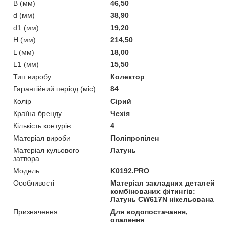
B (мм)
46,50
d (мм)
38,90
d1 (мм)
19,20
H (мм)
214,50
L (мм)
18,00
L1 (мм)
15,50
Тип виробу
Колектор
Гарантійний період (міс)
84
Колір
Сірий
Країна бренду
Чехія
Кількість контурів
4
Матеріал вироби
Поліпропілен
Матеріал кульового
Латунь
затвора
Мoдель
K0192.PRO
Особливості
Матеріал закладних деталей
комбінованих фітингів:
Латунь CW617N нікельована
Призначення
Для водопостачання,
опалення