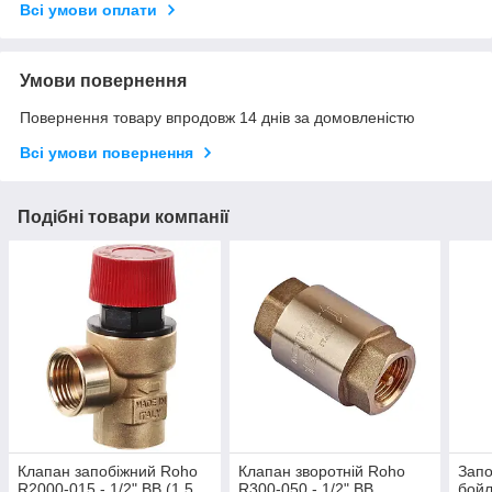
Всі умови оплати
Умови повернення
Повернення товару впродовж 14 днів за домовленістю
Всі умови повернення
Подібні товари компанії
Клапан запобіжний Roho
Клапан зворотній Roho
Запо
R2000-015 - 1/2" ВВ (1,5
R300-050 - 1/2" ВВ
бойл