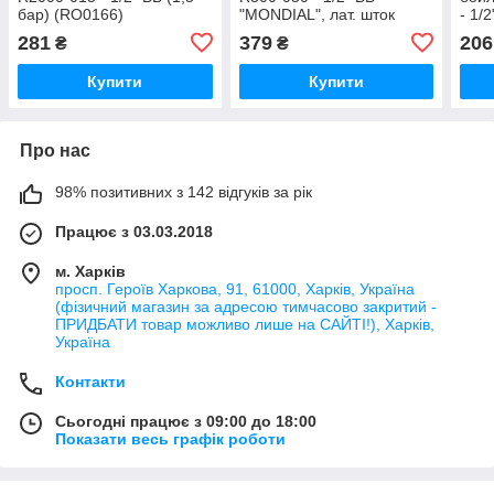
бар) (RO0166)
"MONDIAL", лат. шток
- 1/
(RO0243)
281
379
206
₴
₴
Купити
Купити
Про нас
98% позитивних з 142 відгуків за рік
Працює з 03.03.2018
м. Харків
просп. Героїв Харкова, 91, 61000, Харків, Україна
(фізичний магазин за адресою тимчасово закритий -
ПРИДБАТИ товар можливо лише на САЙТІ!), Харків,
Україна
Контакти
Сьогодні працює з 09:00 до 18:00
Показати весь графік роботи