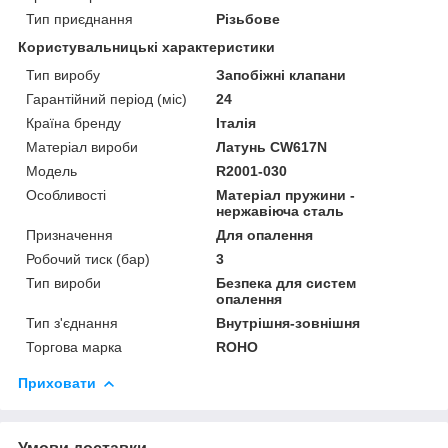
Тип приєднання
Різьбове
Користувальницькі характеристики
Тип виробу
Запобіжні клапани
Гарантійний період (міс)
24
Країна бренду
Італія
Матеріал вироби
Латунь CW617N
Мoдель
R2001-030
Особливості
Матеріал пружини -
нержавіюча сталь
Призначення
Для опалення
Робочий тиск (бар)
3
Тип вироби
Безпека для систем
опалення
Тип з'єднання
Внутрішня-зовнішня
Торгова марка
ROHO
Приховати