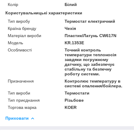
Колір
Білий
Користувальницькі характеристики
Тип виробу
Термостат електричний
Країна бренду
Чехія
Матеріал вироби
Пластик/Латунь CW617N
Мoдель
KR.1353E
Особливості
Точний контроль
температури теплоносія
завдяки погружному
датчику, що забезпечує
стабільну та безпечну
роботу системи.
Призначення
Контролює температуру в
системі опалення/бойлера.
Тип вироби
Термостати
Тип приєднання
Різьбове
Торгова марка
KOER
Приховати