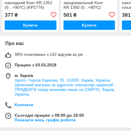
накладний Koer KR.1351
занурювальний Koer
накл
(0…+90*C) (KP2776)
KR.1350 (0...+90*C)
гіль
(KP2775)
+90*
377
501
381
₴
₴
Купити
Купити
Про нас
98% позитивних з 142 відгуків за рік
Працює з 03.03.2018
м. Харків
просп. Героїв Харкова, 91, 61000, Харків, Україна
(фізичний магазин за адресою тимчасово закритий -
ПРИДБАТИ товар можливо лише на САЙТІ!), Харків,
Україна
Контакти
Сьогодні працює з 09:00 до 18:00
Показати весь графік роботи