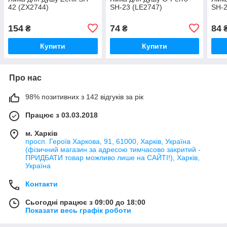
42 (ZX2744)
SH-23 (LE2747)
SH-2
154
74
84
₴
₴
Купити
Купити
Про нас
98% позитивних з 142 відгуків за рік
Працює з 03.03.2018
м. Харків
просп. Героїв Харкова, 91, 61000, Харків, Україна
(фізичний магазин за адресою тимчасово закритий -
ПРИДБАТИ товар можливо лише на САЙТІ!), Харків,
Україна
Контакти
Сьогодні працює з 09:00 до 18:00
Показати весь графік роботи