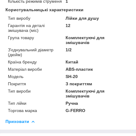
Кількість режимів струменя
1
Користувальницькі характеристики
Тип виробу
Лійки для душу
Гарантія на деталі
12
змішувача (міс)
Група товару
Комплектуючі для
змішувачів
З'єднувальний діаметр
1/2
(дюйм)
Країна бренду
Китай
Матеріал вироби
ABS-пластик
Мoдель
SH-20
Покриття
З покриттям
Тип вироби
Комплектуючі для
змішувачів
Тип лійки
Ручна
Торгова марка
G-FERRO
Приховати