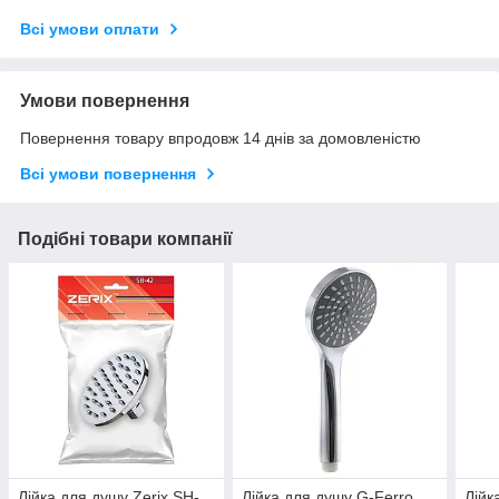
Всі умови оплати
Умови повернення
Повернення товару впродовж 14 днів за домовленістю
Всі умови повернення
Подібні товари компанії
Лійка для душу Zerix SH-
Лійка для душу G-Ferro
Лійк