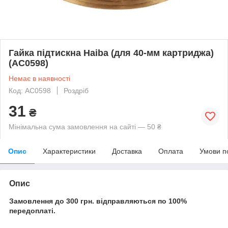
Гайка підтискна Haiba (для 40-мм картриджа)
(AC0598)
Немає в наявності
Код: AC0598
Роздріб
31
₴
Мінімальна сума замовлення на сайті — 50 ₴
Опис
Характеристики
Доставка
Оплата
Умови п
Опис
Замовлення до 300 грн. відправляються по 100%
передоплаті.