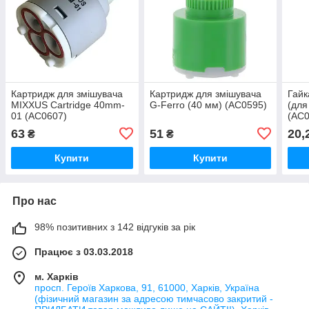
Картридж для змішувача
Картридж для змішувача
Гайк
MIXXUS Cartridge 40mm-
G-Ferro (40 мм) (AC0595)
(для
01 (AC0607)
(AC0
63
51
20,
₴
₴
Купити
Купити
Про нас
98% позитивних з 142 відгуків за рік
Працює з 03.03.2018
м. Харків
просп. Героїв Харкова, 91, 61000, Харків, Україна
(фізичний магазин за адресою тимчасово закритий -