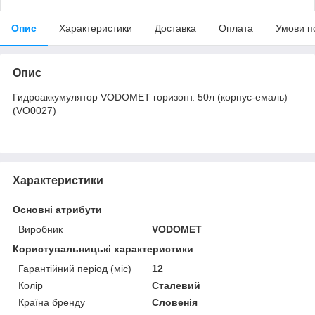
Опис
Характеристики
Доставка
Оплата
Умови п
Опис
Гидроаккумулятор VODOMET горизонт. 50л (корпус-емаль)
(VO0027)
Характеристики
Основні атрибути
Виробник
VODOMET
Користувальницькі характеристики
Гарантійний період (міс)
12
Колір
Сталевий
Країна бренду
Словенія