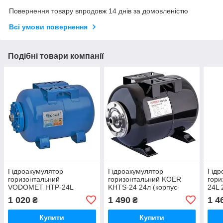
Повернення товару впродовж 14 днів за домовленістю
Всі умови повернення
Подібні товари компанії
Гідроакумулятор
Гідроакумулятор
Гідр
горизонтальний
горизонтальний KOER
гори
VODOMET HTP-24L
KHTS-24 24л (корпус-
24L
корпус-сталь, мембрана
сталь 1мм), фланець-
(кор
1 020
1 490
1 4
₴
₴
Se.Fa, фланець-
нержавійка (KB0012)
(TF0
сополімер (VO4316)
Купити
Купити