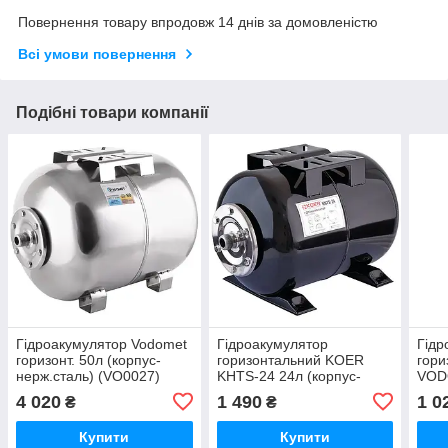
Повернення товару впродовж 14 днів за домовленістю
Всі умови повернення
Подібні товари компанії
Гідроакумулятор Vodomet
Гідроакумулятор
Гідр
горизонт. 50л (корпус-
горизонтальний KOER
гори
нерж.сталь) (VO0027)
KHTS-24 24л (корпус-
VOD
сталь 1мм), фланець-
корп
4 020
1 490
1 0
₴
₴
нержавійка (KB0012)
Se.F
сопо
Купити
Купити