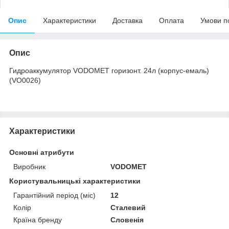
Опис
Характеристики
Доставка
Оплата
Умови п
Опис
Гидроаккумулятор VODOMET горизонт. 24л (корпус-емаль)
(VO0026)
Характеристики
Основні атрибути
Виробник
VODOMET
Користувальницькі характеристики
Гарантійний період (міс)
12
Колір
Сталевий
Країна бренду
Словенія