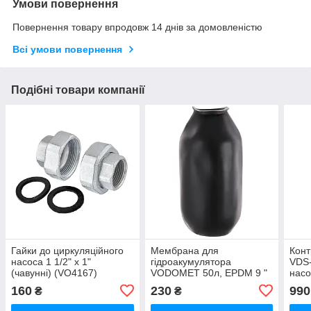
Умови повернення
Повернення товару впродовж 14 днів за домовленістю
Всі умови повернення
Подібні товари компанії
Гайки до циркуляційного
Мембрана для
Конт
насоса 1 1/2" х 1"
гідроакумулятора
VDS-
(чавунні) (VO4167)
VODOMET 50л, EPDM 9 "
насо
(VO0029)
кабе
160
230
990
₴
₴
(VO