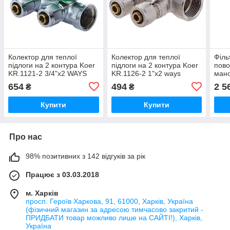
Колектор для теплої
Колектор для теплої
Філь
підлоги на 2 контура Koer
підлоги на 2 контура Koer
пово
KR.1121-2 3/4"x2 WAYS
KR.1126-2 1"x2 ways
мано
(KR2650)
(KR2838)
KR.1
654
494
2 5
₴
₴
Купити
Купити
Про нас
98% позитивних з 142 відгуків за рік
Працює з 03.03.2018
м. Харків
просп. Героїв Харкова, 91, 61000, Харків, Україна
(фізичний магазин за адресою тимчасово закритий -
ПРИДБАТИ товар можливо лише на САЙТІ!), Харків,
Україна