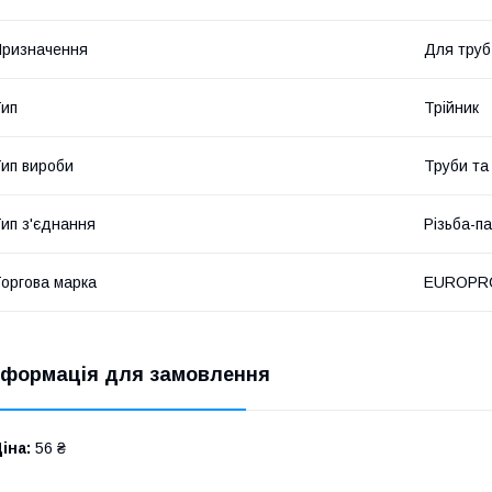
ризначення
Для труб
ип
Трійник
ип вироби
Труби та
ип з'єднання
Різьба-п
оргова марка
EUROPR
нформація для замовлення
іна:
56 ₴