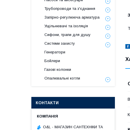
Трубопроводи та з'єднання
Запірно-регулююча арматура
Ущільнювачі та ізоляція
Т
Сифони, трапи для душу
Системи захисту
Генератори
Х
Бойлери
Газові колонки
Опалювальні котли
В
КОНТАКТИ
К
O&L - МАГАЗИН САНТЕХНІКИ ТА