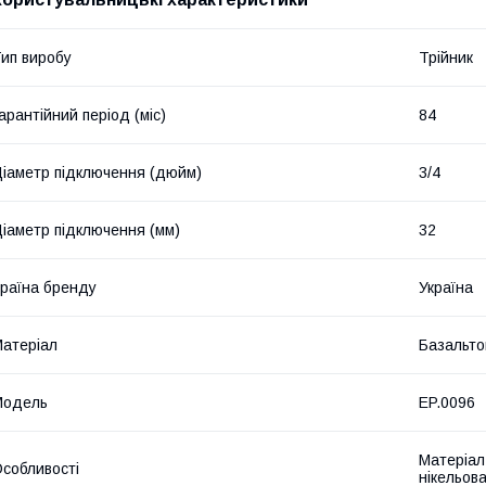
ип виробу
Трійник
арантійний період (міс)
84
іаметр підключення (дюйм)
3/4
іаметр підключення (мм)
32
раїна бренду
Україна
атеріал
Базальто
Мoдель
EP.0096
Матеріал
собливості
нікельов