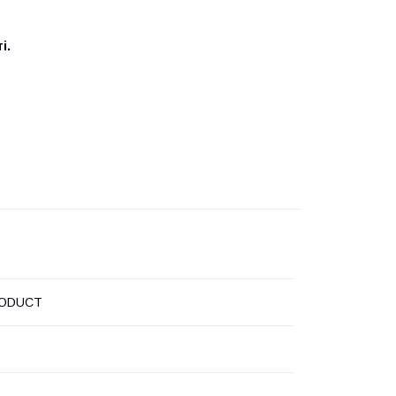
і.
ODUCT