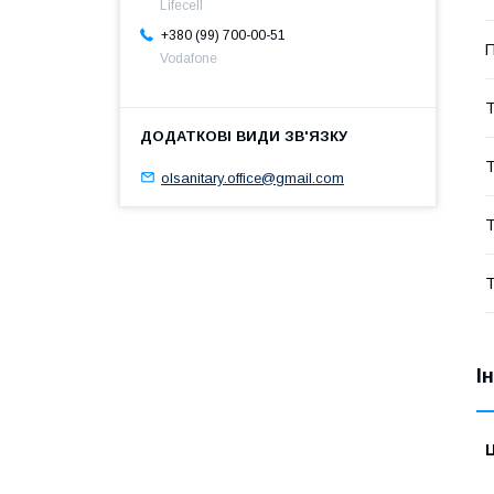
Lifecell
+380 (99) 700-00-51
П
Vodafone
Т
Т
olsanitary.office@gmail.com
Т
Т
І
Ц