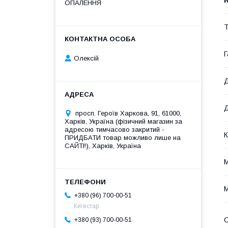
ОПАЛЕННЯ
Т
Г
Олексій
Д
Д
просп. Героїв Харкова, 91, 61000,
Харків, Україна (фізичний магазин за
адресою тимчасово закритий -
К
ПРИДБАТИ товар можливо лише на
САЙТІ!), Харків, Україна
М
+380 (96) 700-00-51
Київстар
О
+380 (93) 700-00-51