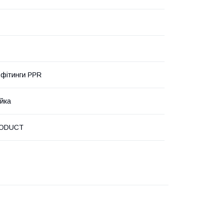
 фітинги PPR
айка
ODUCT