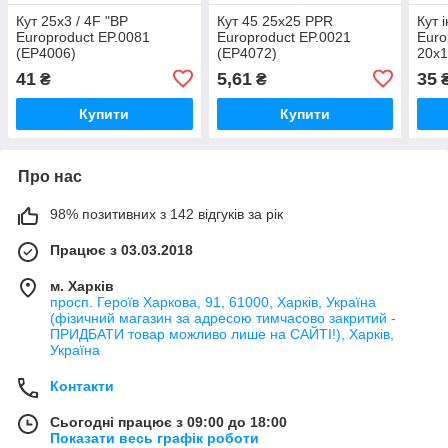
Кут 25x3 / 4F "ВР
Кут 45 25x25 PPR
Кут 
Europroduct EP.0081
Europroduct EP.0021
Euro
(EP4006)
(EP4072)
20x1
41
5,61
35
₴
₴
Купити
Купити
Про нас
98% позитивних з 142 відгуків за рік
Працює з 03.03.2018
м. Харків
просп. Героїв Харкова, 91, 61000, Харків, Україна
(фізичний магазин за адресою тимчасово закритий -
ПРИДБАТИ товар можливо лише на САЙТІ!), Харків,
Україна
Контакти
Сьогодні працює з 09:00 до 18:00
Показати весь графік роботи