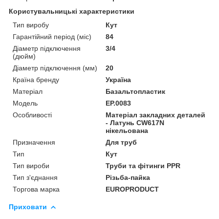
Користувальницькі характеристики
Тип виробу
Кут
Гарантійний період (міс)
84
Діаметр підключення
3/4
(дюйм)
Діаметр підключення (мм)
20
Країна бренду
Україна
Матеріал
Базальтопластик
Мoдель
EP.0083
Особливості
Матеріал закладних деталей
- Латунь CW617N
нікельована
Призначення
Для труб
Тип
Кут
Тип вироби
Труби та фітинги PPR
Тип з'єднання
Різьба-пайка
Торгова марка
EUROPRODUCT
Приховати