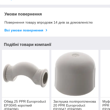
Умови повернення
Повернення товару впродовж 14 днів за домовленістю
Всі умови повернення
Подібні товари компанії
Обвід 25 PPR Europroduct
Заглушка поліпропіленова
Муфт
EP.0045 короткий
20 PPR Europroduct
PPR
(EP4096)
EP.0047 (EP4098)
EP.0