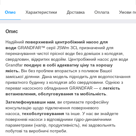
Опис
Характеристики
Доставка
Оплата
Умови п
Опис
Надійний
поверхневий центробіжний насос для
води
GRANDFAR™ серії JSWm 3CL призначений для
перекачування чистої прісної води без домішок з колодязя,
свердловин, відкритих водойм. Центробіжний насос для води
Grandfar
поєднує в собі адекватну ціну та хорошу
якість.
Він без проблем впорається з поливом Вашої
заміської ділянки. Дана модель підходить для водопостачання
приватного будинку з колодязя або свердловини. Однією з
переваг насосного обладнання GRANDFAR — є
легкість
встановлення, обслуговування та мобільність
.
Зателефонувавши нам
, ви отримаєте професійну
консультацію щодо підключення поверхневого
насоса,
техобслуговування
та інше. У нас ви знайдете
поверхневі насоси з відповідними гідро-динамічними
параметрами (напір, продуктивність), які задовольнять
побутові та виробничі потреби.