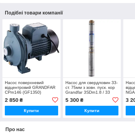
Подібні товари компанії
Насос поверхневий
Насос для свердловин 33-
Насо
відцентровий GRANDFAR
ст. 75мм з зовн. пуск. кор
відц
CPm146 (GF1350)
Grandfar 3SDm1.8 / 33
NGAm
(GF1114)
(обм
2 850
5 300
3 2
₴
₴
Купити
Купити
Про нас