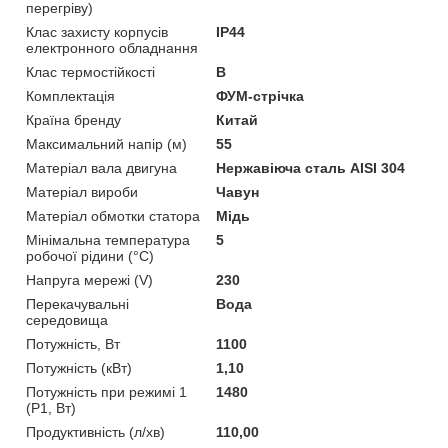
перегріву)
Клас захисту корпусів
IP44
електронного обладнання
Клас термостійкості
B
Комплектація
ФУМ-стрічка
Країна бренду
Китай
Максимальний напір (м)
55
Матеріал вала двигуна
Нержавіюча сталь AISI 304
Матеріал вироби
Чавун
Матеріал обмотки статора
Мідь
Мінімальна температура
5
робочої рідини (°C)
Напруга мережі (V)
230
Перекачувальні
Вода
середовища
Потужність, Вт
1100
Потужність (кВт)
1,10
Потужність при режимі 1
1480
(P1, Вт)
Продуктивність (л/хв)
110,00