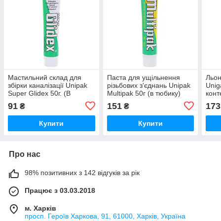
Мастильний склад для
Паста для ущільнення
Льон
збірки каналізації Unipak
різьбових з'єднань Unipak
Unig
Super Glidex 50г. (В
Multipak 50г (в тюбику)
конт
тюбику) (UP0575)
(UP0582)
91
151
173
₴
₴
Купити
Купити
Про нас
98% позитивних з 142 відгуків за рік
Працює з 03.03.2018
м. Харків
просп. Героїв Харкова, 91, 61000, Харків, Україна