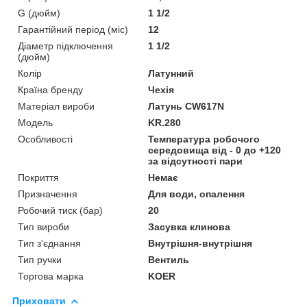
G (дюйм)
1 1/2
Гарантійний період (міс)
12
Діаметр підключення
1 1/2
(дюйм)
Колір
Латунний
Країна бренду
Чехія
Матеріал вироби
Латунь CW617N
Мoдель
KR.280
Особливості
Температура робочого
середовища від - 0 до +120
за відсутності пари
Покриття
Немає
Призначення
Для води, опалення
Робочий тиск (бар)
20
Тип вироби
Засувка клинова
Тип з'єднання
Внутрішня-внутрішня
Тип ручки
Вентиль
Торгова марка
KOER
Приховати