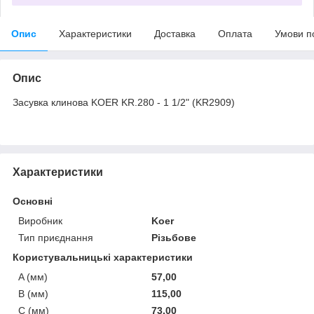
Опис
Характеристики
Доставка
Оплата
Умови п
Опис
Засувка клинова KOER KR.280 - 1 1/2" (KR2909)
Характеристики
Основні
Виробник
Koer
Тип приєднання
Різьбове
Користувальницькі характеристики
A (мм)
57,00
B (мм)
115,00
C (мм)
73,00