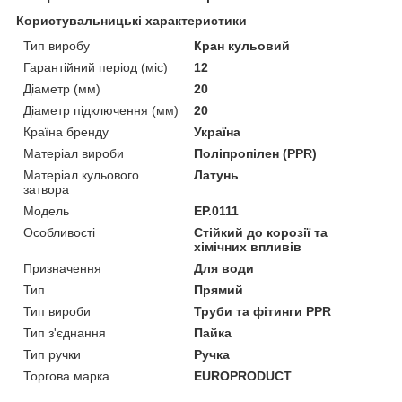
Користувальницькі характеристики
Тип виробу
Кран кульовий
Гарантійний період (міс)
12
Діаметр (мм)
20
Діаметр підключення (мм)
20
Країна бренду
Україна
Матеріал вироби
Поліпропілен (PPR)
Матеріал кульового
Латунь
затвора
Мoдель
EP.0111
Особливості
Стійкий до корозії та
хімічних впливів
Призначення
Для води
Тип
Прямий
Тип вироби
Труби та фітинги PPR
Тип з'єднання
Пайка
Тип ручки
Ручка
Торгова марка
EUROPRODUCT