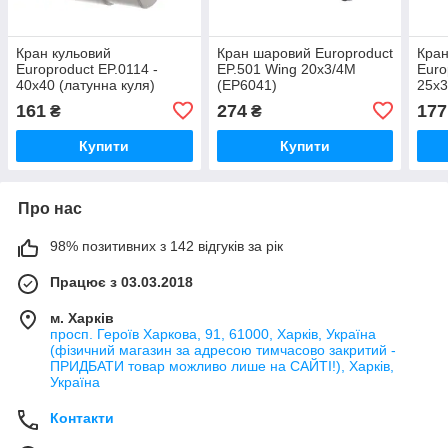
Кран кульовий
Кран шаровий Europroduct
Кран
Europroduct EP.0114 -
EP.501 Wing 20x3/4M
Euro
40x40 (латунна куля)
(EP6041)
25x3
(EP4039)
(EP4
161
274
177
₴
₴
Купити
Купити
Про нас
98% позитивних з 142 відгуків за рік
Працює з 03.03.2018
м. Харків
просп. Героїв Харкова, 91, 61000, Харків, Україна
(фізичний магазин за адресою тимчасово закритий -
ПРИДБАТИ товар можливо лише на САЙТІ!), Харків,
Україна
Контакти