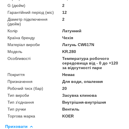
G (дюйм)
2
Гарантійний період (міс)
12
Діаметр підключення
2
(дюйм)
Колір
Латунний
Країна бренду
Чехія
Матеріал вироби
Латунь CW617N
Мoдель
KR.280
Особливості
Температура робочого
середовища від - 0 до +120
за відсутності пари
Покриття
Немає
Призначення
Для води, опалення
Робочий тиск (бар)
20
Тип вироби
Засувка клинова
Тип з'єднання
Внутрішня-внутрішня
Тип ручки
Вентиль
Торгова марка
KOER
Приховати