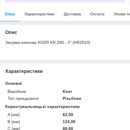
Опис
Характеристики
Доставка
Оплата
Умови п
Опис
Засувка клинова KOER KR.280 - 2" (KR2910)
Характеристики
Основні
Виробник
Koer
Тип приєднання
Різьбове
Користувальницькі характеристики
A (мм)
62,00
B (мм)
124,00
C (мм)
80,00