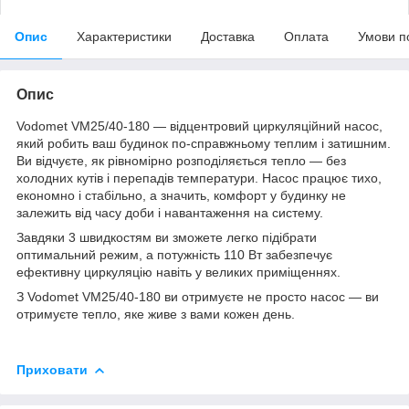
Опис
Характеристики
Доставка
Оплата
Умови п
Опис
Vodomet VM25/40-180 — відцентровий циркуляційний насос,
який робить ваш будинок по-справжньому теплим і затишним.
Ви відчуєте, як рівномірно розподіляється тепло — без
холодних кутів і перепадів температури. Насос працює тихо,
економно і стабільно, а значить, комфорт у будинку не
залежить від часу доби і навантаження на систему.
Завдяки 3 швидкостям ви зможете легко підібрати
оптимальний режим, а потужність 110 Вт забезпечує
ефективну циркуляцію навіть у великих приміщеннях.
З Vodomet VM25/40-180 ви отримуєте не просто насос — ви
отримуєте тепло, яке живе з вами кожен день.
Приховати