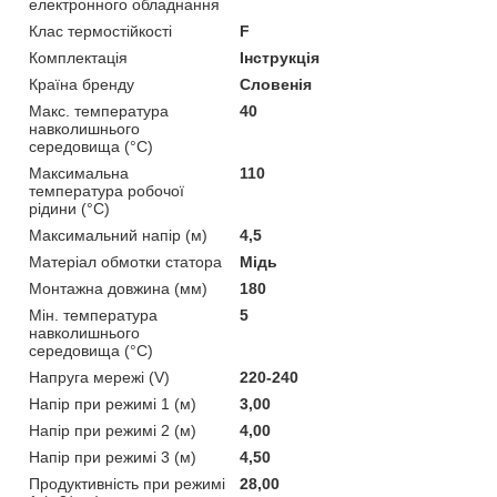
електронного обладнання
Клас термостійкості
F
Комплектація
Інструкція
Країна бренду
Словенія
Макс. температура
40
навколишнього
середовища (°C)
Максимальна
110
температура робочої
рідини (°C)
Максимальний напір (м)
4,5
Матеріал обмотки статора
Мідь
Монтажна довжина (мм)
180
Мін. температура
5
навколишнього
середовища (°C)
Напруга мережі (V)
220-240
Напір при режимі 1 (м)
3,00
Напір при режимі 2 (м)
4,00
Напір при режимі 3 (м)
4,50
Продуктивність при режимі
28,00