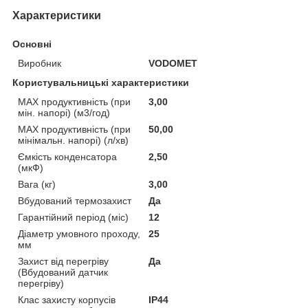
Характеристики
Основні
Виробник
VODOMET
Користувальницькі характеристики
MAX продуктивність (при
3,00
мін. напорі) (м3/год)
MAX продуктивність (при
50,00
мінімальн. напорі) (л/хв)
Ємкість конденсатора
2,50
(мкФ)
Вага (кг)
3,00
Вбудований термозахист
Да
Гарантійний період (міс)
12
Діаметр умовного проходу,
25
мм
Захист від перегріву
Да
(Вбудований датчик
перегріву)
Клас захисту корпусів
IP44