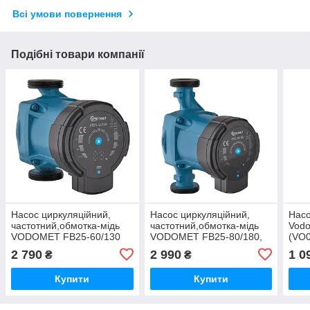
Всі умови повернення
Подібні товари компанії
Насос циркуляційний,
Насос циркуляційний,
Насо
частотний,обмотка-мідь
частотний,обмотка-мідь
Vodo
VODOMET FB25-60/130
VODOMET FB25-80/180,
(VO
H=6М, Q=3,6кбМ, P=5-45
H=8М, Q=3,9кбМ, P=5-47
2 790
2 990
1 0
₴
₴
Вт (VO4327)
Вт (VO4329)
Купити
Купити