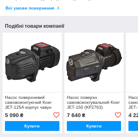
Всі умови повернення
Подібні товари компанії
Насос поверхневий
Насос поверхн.
Насо
самовсмоктуючий Koer
самовсмоктувальний Koer
само
JET-125А корпус чавун
JET-150 (KP2763)
JET-
Н=50М,Q=3,5кбМ,P=1100
5 090
7 640
4 2
₴
₴
Вт, 1"x 1"(KP3456)
Купити
Купити