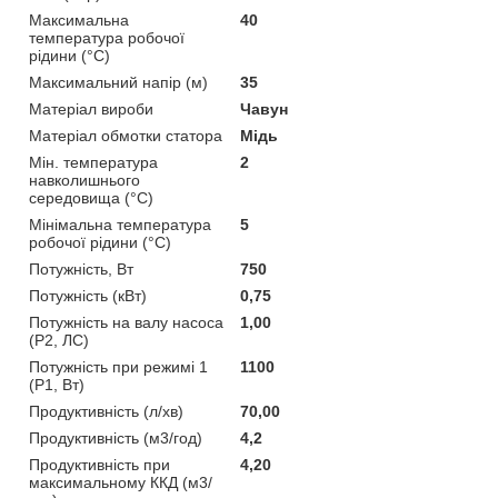
Максимальна
40
температура робочої
рідини (°C)
Максимальний напір (м)
35
Матеріал вироби
Чавун
Матеріал обмотки статора
Мідь
Мін. температура
2
навколишнього
середовища (°C)
Мінімальна температура
5
робочої рідини (°C)
Потужність, Вт
750
Потужність (кВт)
0,75
Потужність на валу насоса
1,00
(P2, ЛС)
Потужність при режимі 1
1100
(P1, Вт)
Продуктивність (л/хв)
70,00
Продуктивність (м3/год)
4,2
Продуктивність при
4,20
максимальному ККД (м3/