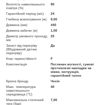
Вологість навколишнього
90
повітря (%)
Гарантійний період (міс)
24
Глибина всмоктування (м)
9,00
Довжина (мм)
440
Довжина кабелю (м)
1,00
Діаметр умовного проходу,
25
мм
Захист від перегріву
Да
(Вбудований датчик
перегріву)
Клас термостійкості
F
Комплектація
Поглинач вогкості, гумові
протиковзкі накладки на
ніжки, інструкція,
гарантійний талон
Країна бренду
Чехія
Макс. температура
40
навколишнього
середовища (°C)
Максимальна статичний
7,00
тиск (бар)