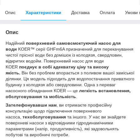
Опис
Характеристики
Доставка
Оплата
Умови 
Опис
Надійний
поверхневий самовсмоктуючий насос для
води
KOER™ серії GHFm6A призначений для перекачування
чистої прісної води без домішок із колодязя, свердловин,
відкритих водойм. Поверхневий насос для води
KOER
поєднує в собі адекватну ціну та високу
якість.
Він без проблем впорається з поливом вашої заміської
ділянки. Ця модель підходить для водопостачання приватного
будинку з колодязя або свердловини. Одна з переваг
насосного обладнання KOER — це
легкість встановлення,
обслуговування та мобільність
.
Зателефонувавши нам
, ви отримаєте професійну
консультацію щодо підключення поверхневого
насоса,
техобслуговування
та іншого. У нас ви знайдете
поверхневі насоси з відповідними гідродинамічними
параметрами (напір, продуктивність), які задовольнять
побутові та виробничі потреби.