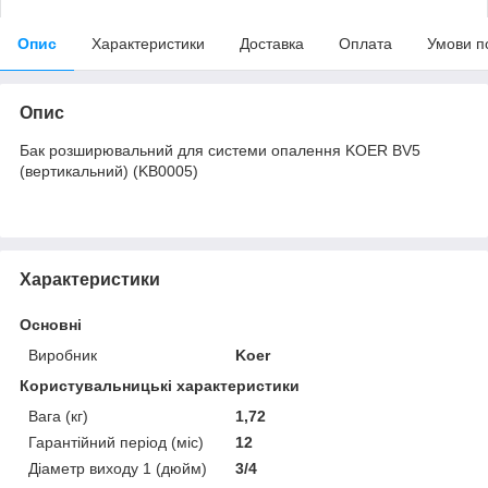
Опис
Характеристики
Доставка
Оплата
Умови п
Опис
Бак розширювальний для системи опалення KOER BV5
(вертикальний) (KB0005)
Характеристики
Основні
Виробник
Koer
Користувальницькі характеристики
Вага (кг)
1,72
Гарантійний період (міс)
12
Діаметр виходу 1 (дюйм)
3/4