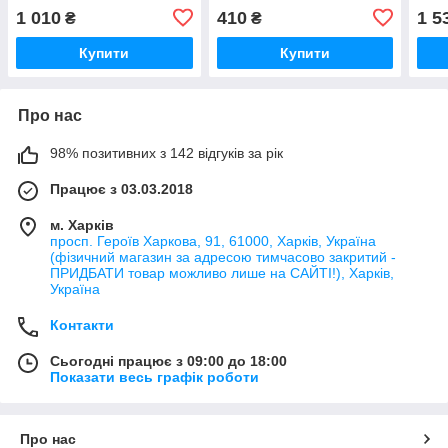
150-200mm (KR5035)
(KB0
1 010
410
1 5
₴
₴
Купити
Купити
Про нас
98% позитивних з 142 відгуків за рік
Працює з 03.03.2018
м. Харків
просп. Героїв Харкова, 91, 61000, Харків, Україна
(фізичний магазин за адресою тимчасово закритий -
ПРИДБАТИ товар можливо лише на САЙТІ!), Харків,
Україна
Контакти
Сьогодні працює з 09:00 до 18:00
Показати весь графік роботи
Про нас