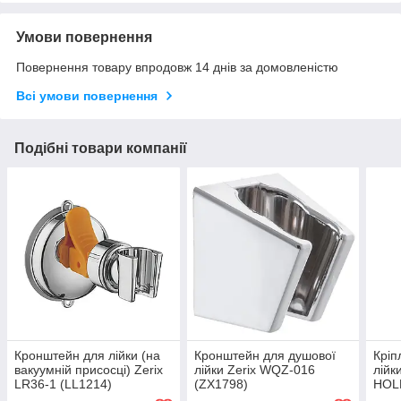
Умови повернення
Повернення товару впродовж 14 днів за домовленістю
Всі умови повернення
Подібні товари компанії
Кронштейн для лійки (на
Кронштейн для душової
Кріп
вакуумній присосці) Zerix
лійки Zerix WQZ-016
лій
LR36-1 (LL1214)
(ZX1798)
HOLD
(MI8