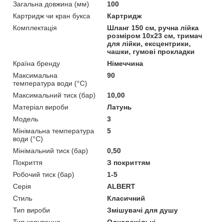
Загальна довжина (мм)
100
Картридж чи кран букса
Картридж
Комплектація
Шланг 150 см, ручна лійка
розміром 10х23 см, тримач
для лійки, ексцентрики,
чашки, гумові прокладки
Країна бренду
Німеччина
Максимальна
90
температура води (°C)
Максимальний тиск (бар)
10,00
Матеріал вироби
Латунь
Мoдель
3
Мінімальна температура
5
води (°C)
Мінімальний тиск (бар)
0,50
Покриття
З покриттям
Робочий тиск (бар)
1-5
Серія
ALBERT
Стиль
Класичний
Тип вироби
Змішувачі для душу
Тип керування
Одноважільні