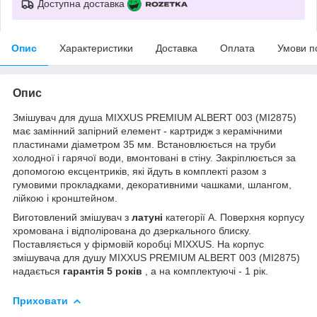
Доступна доставка
Опис
Характеристики
Доставка
Оплата
Умови п
Опис
Змішувач для душа MIXXUS PREMIUM ALBERT 003 (MI2875)
має замінний запірний елемент - картридж з керамічними
пластинами діаметром 35 мм. Встановлюється на труби
холодної і гарячої води, вмонтовані в стіну. Закріплюється за
допомогою ексцентриків, які йдуть в комплекті разом з
гумовими прокладками, декоративними чашками, шлангом,
лійкою і кронштейном.
Виготовлений змішувач з
латуні
категорії А. Поверхня корпусу
хромована і відполірована до дзеркального блиску.
Поставляється у фірмовій коробці MIXXUS. На корпус
змішувача для душу MIXXUS PREMIUM ALBERT 003 (MI2875)
надається
гарантія 5 років
, а на комплектуючі - 1 рік.
Приховати