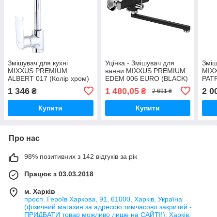
Змішувач для кухні
Уцінка - Змішувач для
Зміш
MIXXUS PREMIUM
ванни MIXXUS PREMIUM
MIX
ALBERT 017 (Колір хром)
EDEM 006 EURO (BLACK)
PATR
(MI2873)
(MI5841-20260622-8040)
(MI1
1 346
1 480,05
2 0
₴
₴
2 691 ₴
Купити
Купити
Про нас
98% позитивних з 142 відгуків за рік
Працює з 03.03.2018
м. Харків
просп. Героїв Харкова, 91, 61000, Харків, Україна
(фізичний магазин за адресою тимчасово закритий -
ПРИДБАТИ товар можливо лише на САЙТІ!), Харків,