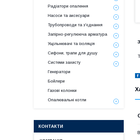
Радіатори опалення
Насоси та аксесуари
Трубопроводи та з'єднання
Запірно-регулююча арматура
Ущільнювачі та ізоляція
Сифони, трапи для душу
Т
Системи захисту
Генератори
Бойлери
Х
Газові колонки
Опалювальні котли
КОНТАКТИ
В