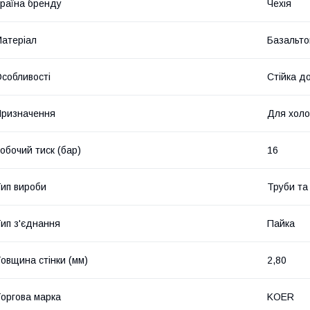
раїна бренду
Чехія
атеріал
Базальто
собливості
Стійка д
ризначення
Для холо
обочий тиск (бар)
16
ип вироби
Труби та
ип з'єднання
Пайка
овщина стінки (мм)
2,80
оргова марка
KOER