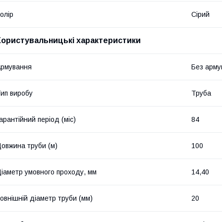
олір
Сірий
Користувальницькі характеристики
рмування
Без арму
ип виробу
Труба
арантійний період (міс)
84
овжина труби (м)
100
іаметр умовного проходу, мм
14,40
овнішній діаметр труби (мм)
20