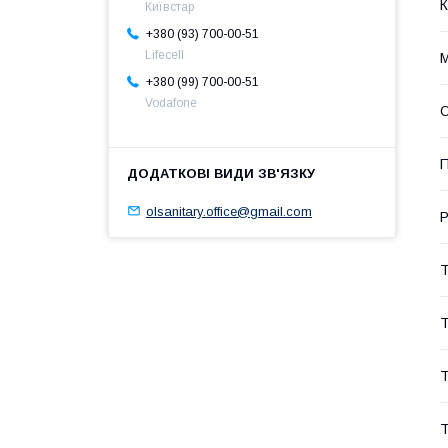
К
Київстар
+380 (93) 700-00-51
Lifecell
М
+380 (99) 700-00-51
Vodafone
О
П
olsanitary.office@gmail.com
Р
Т
Т
Т
Т