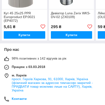
Кут 45 25x25 PPR
Девіатор Luna Zerix WKS-
Лійк
Europroduct EP.0021
DV-02 (ZX0109)
(OL0
(EP4072)
5,61
295
59
₴
₴
Купити
Купити
Про нас
98% позитивних з 142 відгуків за рік
Працює з 03.03.2018
м. Харків
просп. Героїв Харкова, 91, 61000, Харків, Україна
(фізичний магазин за адресою тимчасово закритий -
ПРИДБАТИ товар можливо лише на САЙТІ!), Харків,
Україна
Контакти