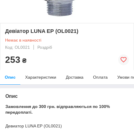
Девіатор LUNA EP (OL0021)
Немає в наявності
Код: OL0021
Роздріб
253
₴
Опис
Характеристики
Доставка
Оплата
Умови п
Опис
Замовлення до 300 грн. відправляються по 100%
передоплаті.
Девиатор LUNA EP (OL0021)