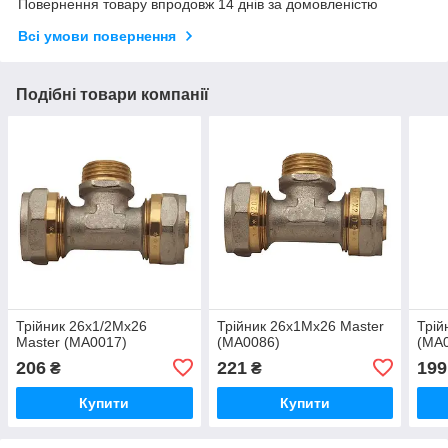
Повернення товару впродовж 14 днів за домовленістю
Всі умови повернення
Подібні товари компанії
Трійник 26x1/2Mx26
Трійник 26x1Mx26 Master
Трій
Master (MA0017)
(MA0086)
(MA
206
221
199
₴
₴
Купити
Купити