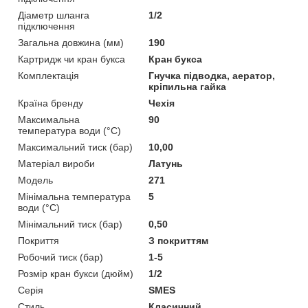
Діаметр шланга
1/2
підключення
Загальна довжина (мм)
190
Картридж чи кран букса
Кран букса
Комплектація
Гнучка підводка, аератор,
кріпильна гайка
Країна бренду
Чехія
Максимальна
90
температура води (°C)
Максимальний тиск (бар)
10,00
Матеріал вироби
Латунь
Мoдель
271
Мінімальна температура
5
води (°C)
Мінімальний тиск (бар)
0,50
Покриття
З покриттям
Робочий тиск (бар)
1-5
Розмір кран букси (дюйм)
1/2
Серія
SMES
Стиль
Класичний