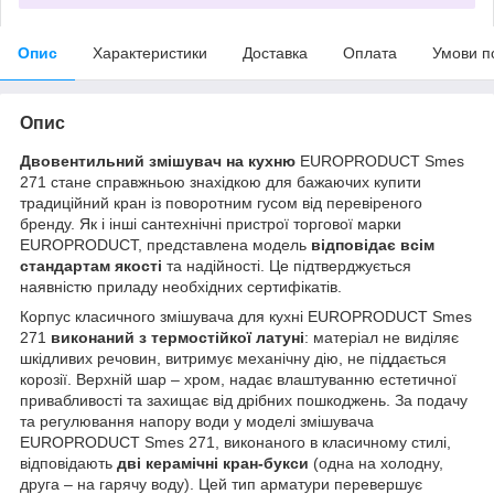
Опис
Характеристики
Доставка
Оплата
Умови п
Опис
Двовентильний змішувач на кухню
EUROPRODUCT Smes
271 стане справжньою знахідкою для бажаючих купити
традиційний кран із поворотним гусом від перевіреного
бренду. Як і інші сантехнічні пристрої торгової марки
EUROPRODUCT, представлена модель
відповідає всім
стандартам якості
та надійності. Це підтверджується
наявністю приладу необхідних сертифікатів.
Корпус класичного змішувача для кухні EUROPRODUCT Smes
271
виконаний з термостійкої латуні
: матеріал не виділяє
шкідливих речовин, витримує механічну дію, не піддається
корозії. Верхній шар – хром, надає влаштуванню естетичної
привабливості та захищає від дрібних пошкоджень. За подачу
та регулювання напору води у моделі змішувача
EUROPRODUCT Smes 271, виконаного в класичному стилі,
відповідають
дві керамічні кран-букси
(одна на холодну,
друга – на гарячу воду). Цей тип арматури перевершує