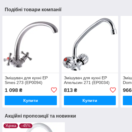
Подібні товари компанії
Змішувач для кухні EP
Змішувач для кухні EP
Зміш
Smes 273 (EP0094)
Апельсин 271 (EP0034)
Domi
1 098
813
966
₴
₴
Купити
Купити
Акційні пропозиції та новинки
Уцінка
–45%