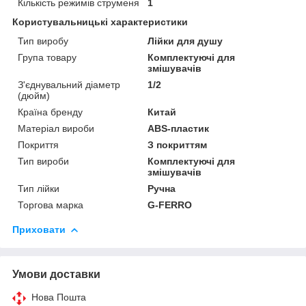
Кількість режимів струменя
1
Користувальницькі характеристики
Тип виробу
Лійки для душу
Група товару
Комплектуючі для
змішувачів
З'єднувальний діаметр
1/2
(дюйм)
Країна бренду
Китай
Матеріал вироби
ABS-пластик
Покриття
З покриттям
Тип вироби
Комплектуючі для
змішувачів
Тип лійки
Ручна
Торгова марка
G-FERRO
Приховати
Умови доставки
Нова Пошта