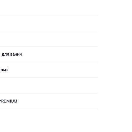
і для ванни
льні
PREMIUM