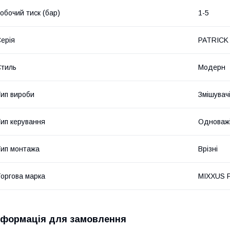
обочий тиск (бар)
1-5
ерія
PATRICK
тиль
Модерн
ип вироби
Змішувач
ип керування
Одноважі
ип монтажа
Врізні
оргова марка
MIXXUS 
нформація для замовлення