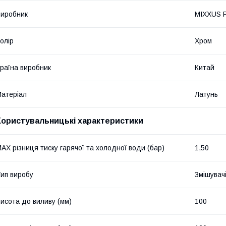
иробник
MIXXUS 
олір
Хром
раїна виробник
Китай
атеріал
Латунь
Користувальницькі характеристики
AX різниця тиску гарячої та холодної води (бар)
1,50
ип виробу
Змішувач
исота до виливу (мм)
100