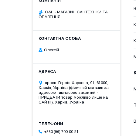
В
O&L - МАГАЗИН САНТЕХНІКИ ТА
ОПАЛЕННЯ
К
К
Олексій
М
просп. Героїв Харкова, 91, 61000,
Харків, Україна (фізичний магазин за
M
адресою тимчасово закритий -
ПРИДБАТИ товар можливо лише на
САЙТІ!), Харків, Україна
Т
В
+380 (96) 700-00-51