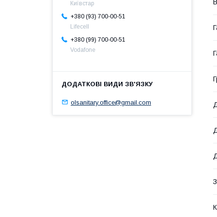
В
Київстар
+380 (93) 700-00-51
Lifecell
Г
+380 (99) 700-00-51
Vodafone
Г
Г
olsanitary.office@gmail.com
Д
Д
Д
З
К