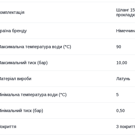
Шланг 150
омплектація
прокладки
раїна бренду
Німеччин
аксимальна температура води (°C)
90
аксимальний тиск (бар)
10,00
атеріал вироби
Латунь
інімальна температура води (°C)
5
інімальний тиск (бар)
0,50
окриття
З покрит