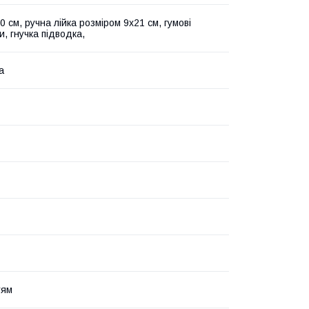
 см, ручна лійка розміром 9х21 см, гумові
, гнучка підводка,
а
тям