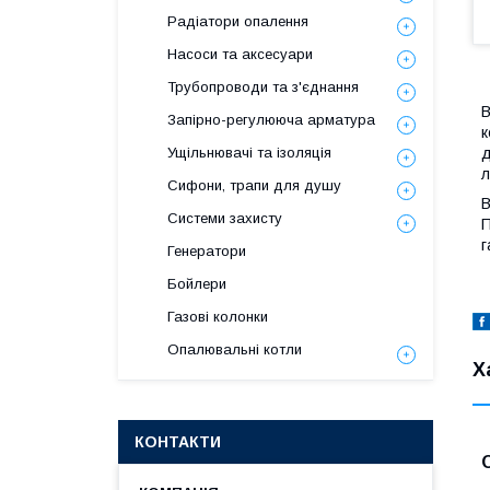
Радіатори опалення
Насоси та аксесуари
Трубопроводи та з'єднання
В
Запірно-регулююча арматура
к
д
Ущільнювачі та ізоляція
л
Сифони, трапи для душу
В
Системи захисту
П
г
Генератори
Бойлери
Газові колонки
Опалювальні котли
Х
КОНТАКТИ