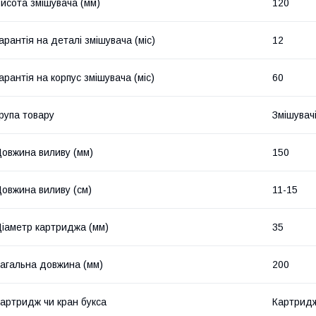
исота змішувача (мм)
120
арантія на деталі змішувача (міс)
12
арантія на корпус змішувача (міс)
60
рупа товару
Змішувач
овжина виливу (мм)
150
овжина виливу (см)
11-15
іаметр картриджа (мм)
35
агальна довжина (мм)
200
артридж чи кран букса
Картрид