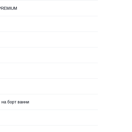
PREMIUM
і на борт ванни