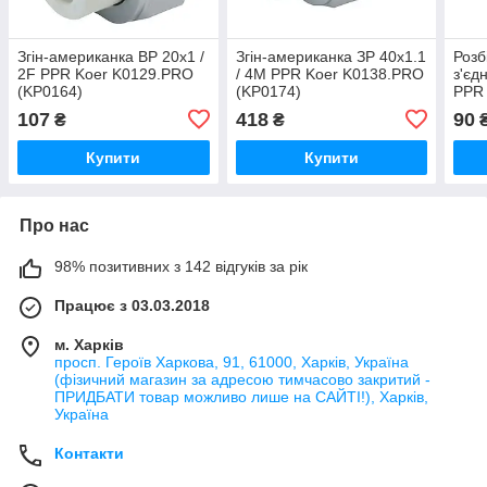
Згін-американка ВР 20x1 /
Згін-американка ЗР 40x1.1
Розб
2F PPR Koer K0129.PRO
/ 4M PPR Koer K0138.PRO
з'єд
(KP0164)
(KP0174)
PPR
(KP2
107
418
90
₴
₴
Купити
Купити
Про нас
98% позитивних з 142 відгуків за рік
Працює з 03.03.2018
м. Харків
просп. Героїв Харкова, 91, 61000, Харків, Україна
(фізичний магазин за адресою тимчасово закритий -
ПРИДБАТИ товар можливо лише на САЙТІ!), Харків,
Україна
Контакти