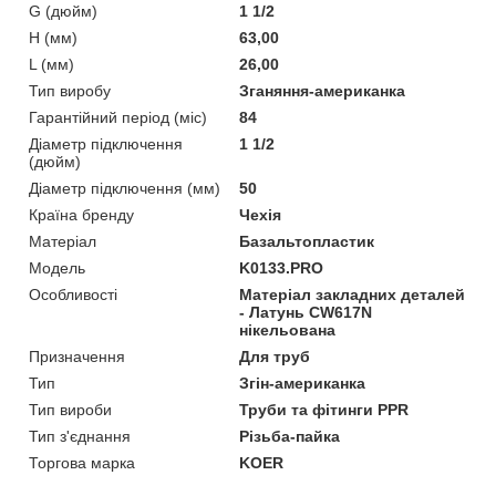
G (дюйм)
1 1/2
H (мм)
63,00
L (мм)
26,00
Тип виробу
Зганяння-американка
Гарантійний період (міс)
84
Діаметр підключення
1 1/2
(дюйм)
Діаметр підключення (мм)
50
Країна бренду
Чехія
Матеріал
Базальтопластик
Мoдель
K0133.PRO
Особливості
Матеріал закладних деталей
- Латунь CW617N
нікельована
Призначення
Для труб
Тип
Згін-американка
Тип вироби
Труби та фітинги PPR
Тип з'єднання
Різьба-пайка
Торгова марка
KOER