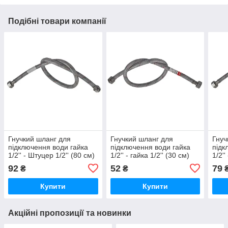
Подібні товари компанії
Гнучкий шланг для
Гнучкий шланг для
Гнуч
підключення води гайка
підключення води гайка
підк
1/2'' - Штуцер 1/2'' (80 см)
1/2'' - гайка 1/2'' (30 см)
1/2''
(силик. оболонка) Zerix
(силик. оболонка) Zerix
(сил
92
52
79
₴
₴
(ZX3021)
(ZX3007)
(ZX3
Купити
Купити
Акційні пропозиції та новинки