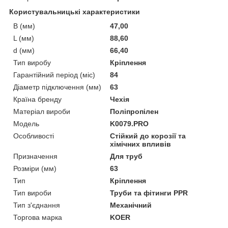
Користувальницькі характеристики
B (мм)
47,00
L (мм)
88,60
d (мм)
66,40
Тип виробу
Кріплення
Гарантійний період (міс)
84
Діаметр підключення (мм)
63
Країна бренду
Чехія
Матеріал вироби
Поліпропілен
Мoдель
K0079.PRO
Особливості
Стійкий до корозії та
хімічних впливів
Призначення
Для труб
Розміри (мм)
63
Тип
Кріплення
Тип вироби
Труби та фітинги PPR
Тип з'єднання
Механічний
Торгова марка
KOER