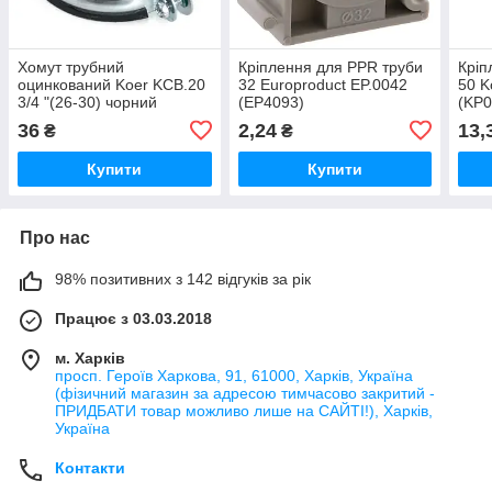
Хомут трубний
Кріплення для PPR труби
Кріп
оцинкований Koer KCB.20
32 Europroduct EP.0042
50 K
3/4 "(26-30) чорний
(EP4093)
(KP0
(KR2796)
36
2,24
13,
₴
₴
Купити
Купити
Про нас
98% позитивних з 142 відгуків за рік
Працює з 03.03.2018
м. Харків
просп. Героїв Харкова, 91, 61000, Харків, Україна
(фізичний магазин за адресою тимчасово закритий -
ПРИДБАТИ товар можливо лише на САЙТІ!), Харків,
Україна
Контакти