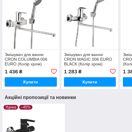
Змішувач для ванни
Змішувач для ванни
Зміш
CRON COLUMBIA 006
CRON MAGIC 006 EURO
CRO
EURO (Колір хром)
BLACK (Колір хром)
(Кол
(CR0007)
(CR0114)
1 436
1 283
1 3
₴
₴
Купити
Купити
Акційні пропозиції та новинки
Уцінка
–45%