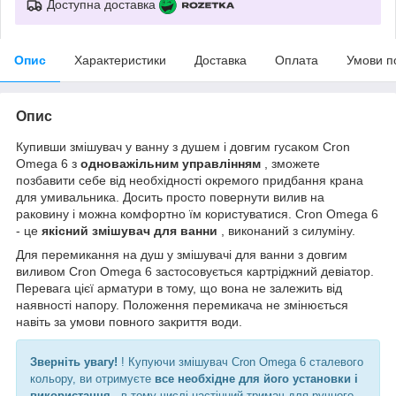
Доступна доставка
Опис
Характеристики
Доставка
Оплата
Умови п
Опис
Купивши змішувач у ванну з душем і довгим гусаком Cron
Omega 6 з
одноважільним управлінням
, зможете
позбавити себе від необхідності окремого придбання крана
для умивальника. Досить просто повернути вилив на
раковину і можна комфортно їм користуватися. Cron Omega 6
- це
якісний змішувач для ванни
, виконаний з силуміну.
Для перемикання на душ у змішувачі для ванни з довгим
виливом Cron Omega 6 застосовується картріджний девіатор.
Перевага цієї арматури в тому, що вона не залежить від
наявності напору. Положення перемикача не змінюється
навіть за умови повного закриття води.
Зверніть увагу!
! Купуючи змішувач Cron Omega 6 сталевого
кольору, ви отримуєте
все необхідне для його установки і
використання
, в тому числі настінний тримач для ручного