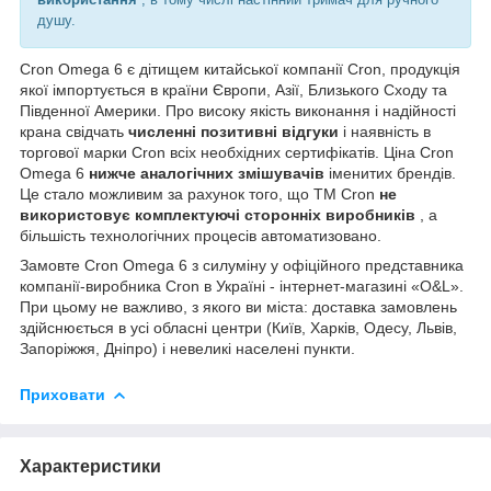
душу.
Cron Omega 6 є дітищем китайської компанії Cron, продукція
якої імпортується в країни Європи, Азії, Близького Сходу та
Південної Америки. Про високу якість виконання і надійності
крана свідчать
численні позитивні відгуки
і наявність в
торгової марки Cron всіх необхідних сертифікатів. Ціна Cron
Omega 6
нижче аналогічних змішувачів
іменитих брендів.
Це стало можливим за рахунок того, що ТМ Cron
не
використовує комплектуючі сторонніх виробників
, а
більшість технологічних процесів автоматизовано.
Замовте Cron Omega 6 з силуміну у офіційного представника
компанії-виробника Cron в Україні - інтернет-магазині «O&L».
При цьому не важливо, з якого ви міста: доставка замовлень
здійснюється в усі обласні центри (Київ, Харків, Одесу, Львів,
Запоріжжя, Дніпро) і невеликі населені пункти.
Приховати
Характеристики