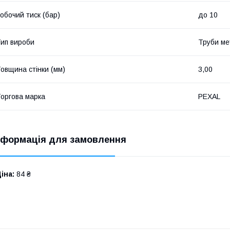
обочий тиск (бар)
до 10
ип вироби
Труби ме
овщина стінки (мм)
3,00
оргова марка
PEXAL
нформація для замовлення
іна:
84 ₴