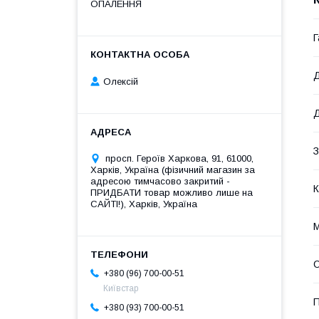
ОПАЛЕННЯ
Г
Д
Олексій
Д
З
просп. Героїв Харкова, 91, 61000,
Харків, Україна (фізичний магазин за
адресою тимчасово закритий -
К
ПРИДБАТИ товар можливо лише на
САЙТІ!), Харків, Україна
М
О
+380 (96) 700-00-51
Київстар
П
+380 (93) 700-00-51