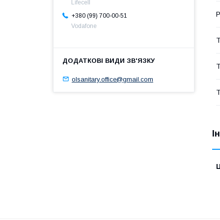
Lifecell
Р
+380 (99) 700-00-51
Vodafone
Т
Т
olsanitary.office@gmail.com
Т
І
Ц