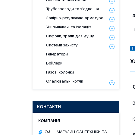
Трубопроводи та з'єднання
Запірно-регулююча арматура
Ущільнювачі та ізоляція
Т
Сифони, трапи для душу
Системи захисту
Генератори
Х
Бойлери
Газові колонки
Опалювальні котли
В
КОНТАКТИ
К
O&L - МАГАЗИН САНТЕХНІКИ ТА