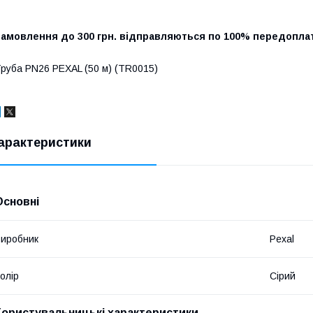
Замовлення до 300 грн. відправляються по 100% передоплат
руба PN26 PEXAL (50 м) (TR0015)
арактеристики
Основні
иробник
Pexal
олір
Сірий
Користувальницькі характеристики