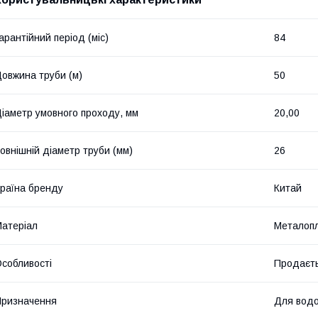
арантійний період (міс)
84
овжина труби (м)
50
іаметр умовного проходу, мм
20,00
овнішній діаметр труби (мм)
26
раїна бренду
Китай
атеріал
Металоп
собливості
Продаєть
ризначення
Для водо