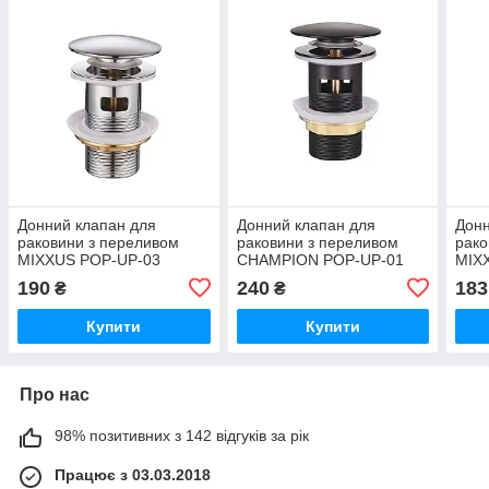
Донний клапан для
Донний клапан для
Донн
раковини з переливом
раковини з переливом
рако
MIXXUS POP-UP-03
CHAMPION POP-UP-01
MIX
автоматичний (Click-Clack)
BLACK автоматичний
авто
190
240
183
₴
₴
(Колір хром) 1 1/4''
(Click-Clack) (Колір
(Кол
(MI6135)
чорний) 1 1/4'' (CH0365)
(MI6
Купити
Купити
Про нас
98% позитивних з 142 відгуків за рік
Працює з 03.03.2018