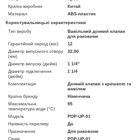
Країна виробник
Китай
Матеріал
ABS-пластик
Користувальницькі характеристики
Тип виробу
Важільний донний клапан
для раковини
Гарантійний період (міс)
12
Діаметр випускного отвору
32,00
(мм)
Діаметр випуску (дюйм)
1 1/4"
Діаметр підключення
1 1/4
(дюйм)
Комплектація
Донний клапан з кришкою та
важілем
Країна бренду
Німеччина
Максимальна
95
температура води (°C)
Мoдель
POP-UP-01
Наявність переливу
Да
Призначення
Для раковини
Серія
POP-UP-01