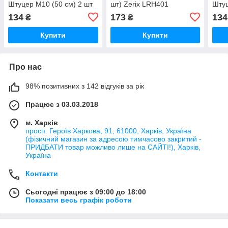
Штуцер M10 (50 см) 2 шт
шт) Zerix LRH401
Штуц
Zerix (ZX1573)
(ZX2641)
(сил
134
173
134
₴
₴
(ZX3
Купити
Купити
Про нас
98% позитивних з 142 відгуків за рік
Працює з 03.03.2018
м. Харків
просп. Героїв Харкова, 91, 61000, Харків, Україна
(фізичний магазин за адресою тимчасово закритий -
ПРИДБАТИ товар можливо лише на САЙТІ!), Харків,
Україна
Контакти
Сьогодні працює з 09:00 до 18:00
Показати весь графік роботи