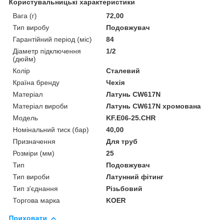
Користувальницькі характеристики
Вага (г)
72,00
Тип виробу
Подовжувач
Гарантійний період (міс)
84
Діаметр підключення
1/2
(дюйм)
Колір
Сталевий
Країна бренду
Чехія
Матеріал
Латунь CW617N
Матеріал вироби
Латунь CW617N хромована
Мoдель
KF.E06-25.CHR
Номінальний тиск (бар)
40,00
Призначення
Для труб
Розміри (мм)
25
Тип
Подовжувач
Тип вироби
Латунний фітинг
Тип з'єднання
Різьбовий
Торгова марка
KOER
Приховати