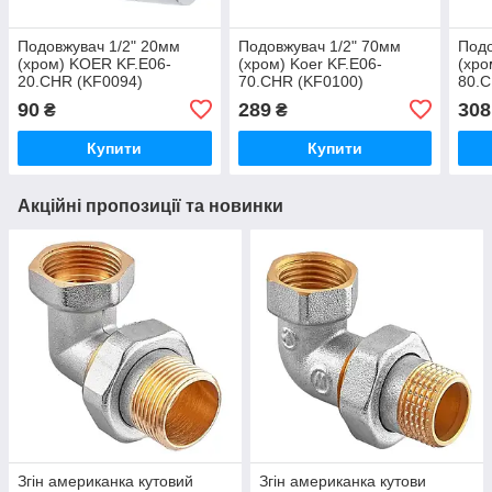
Подовжувач 1/2" 20мм
Подовжувач 1/2" 70мм
Подо
(хром) KOER KF.E06-
(хром) Koer KF.E06-
(хро
20.CHR (KF0094)
70.CHR (KF0100)
80.C
90
289
308
₴
₴
Купити
Купити
Акційні пропозиції та новинки
Згін американка кутовий
Згін американка кутови