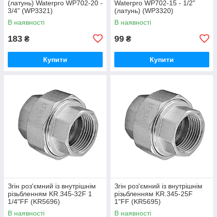
(латунь) Waterpro WP702-20 -
Waterpro WP702-15 - 1/2"
3/4" (WP3321)
(латунь) (WP3320)
В наявності
В наявності
183
99
₴
₴
Купити
Купити
Згін роз'ємний із внутрішнім
Згін роз'ємний із внутрішнім
різьбленням KR.345-32F 1
різьбленням KR.345-25F
1/4"FF (KR5696)
1"FF (KR5695)
В наявності
В наявності