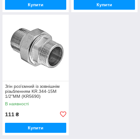
Купити
Купити
Згін роз'ємний із зовнішнім
різьбленням KR.344-15M
1/2"MM (KR5690)
В наявності
111
₴
Купити