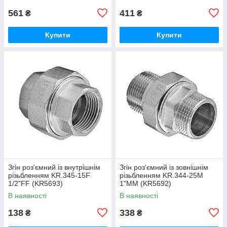
561
411
₴
₴
Купити
Купити
Згін роз'ємний із внутрішнім
Згін роз'ємний із зовнішнім
різьбленням KR.345-15F
різьбленням KR.344-25M
1/2"FF (KR5693)
1"MM (KR5692)
В наявності
В наявності
138
338
₴
₴