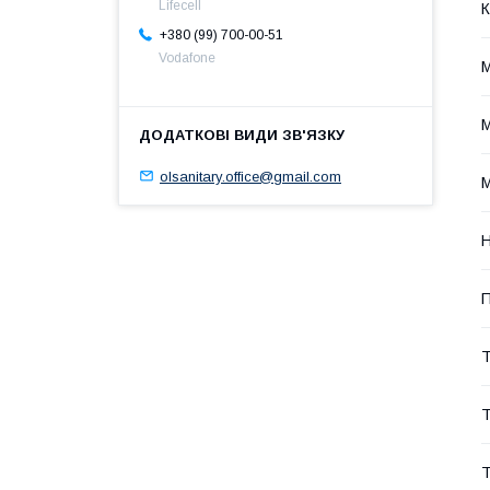
Lifecell
К
+380 (99) 700-00-51
Vodafone
М
М
olsanitary.office@gmail.com
Н
П
Т
Т
Т