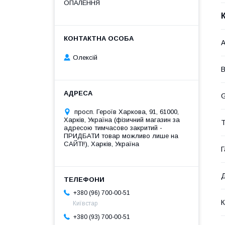
ОПАЛЕННЯ
A
Олексій
B
G
просп. Героїв Харкова, 91, 61000,
Харків, Україна (фізичний магазин за
Т
адресою тимчасово закритий -
ПРИДБАТИ товар можливо лише на
САЙТІ!), Харків, Україна
Г
Д
+380 (96) 700-00-51
К
Київстар
+380 (93) 700-00-51