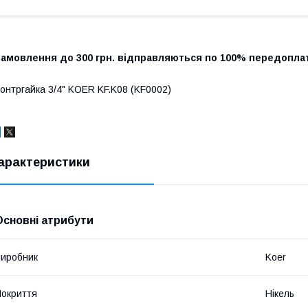
Замовлення до 300 грн. відправляються по 100% передоплат
онтргайка 3/4" KOER KF.K08 (KF0002)
арактеристики
Основні атрибути
иробник
Koer
окриття
Нікель