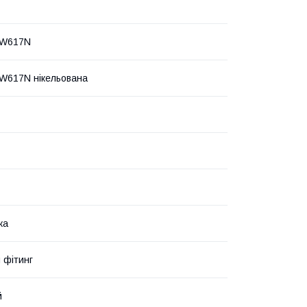
CW617N
W617N нікельована
ка
 фітинг
й