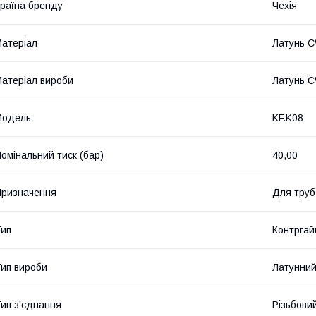
раїна бренду
Чехія
атеріал
Латунь 
атеріал вироби
Латунь C
Мoдель
KF.K08
омінальний тиск (бар)
40,00
ризначення
Для труб
ип
Контргай
ип вироби
Латунний
ип з'єднання
Різьбови