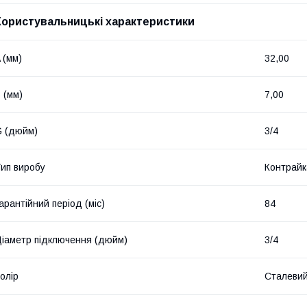
Користувальницькі характеристики
 (мм)
32,00
 (мм)
7,00
 (дюйм)
3/4
ип виробу
Контрайк
арантійний період (міс)
84
іаметр підключення (дюйм)
3/4
олір
Сталеви