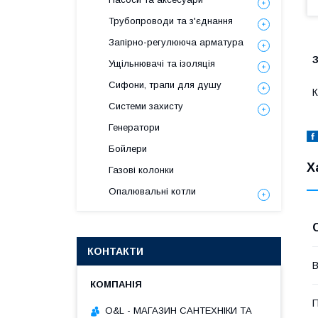
Трубопроводи та з'єднання
Запірно-регулююча арматура
Ущільнювачі та ізоляція
Сифони, трапи для душу
К
Системи захисту
Генератори
Бойлери
Х
Газові колонки
Опалювальні котли
КОНТАКТИ
В
П
O&L - МАГАЗИН САНТЕХНІКИ ТА