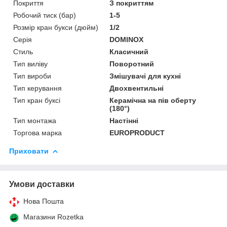
Покриття
З покриттям
Робочий тиск (бар)
1-5
Розмір кран букси (дюйм)
1/2
Серія
DOMINOX
Стиль
Класичний
Тип виліву
Поворотний
Тип вироби
Змішувачі для кухні
Тип керування
Двохвентильні
Тип кран буксі
Керамічна на пів оберту
(180°)
Тип монтажа
Настінні
Торгова марка
EUROPRODUCT
Приховати
Умови доставки
Нова Пошта
Магазини Rozetka