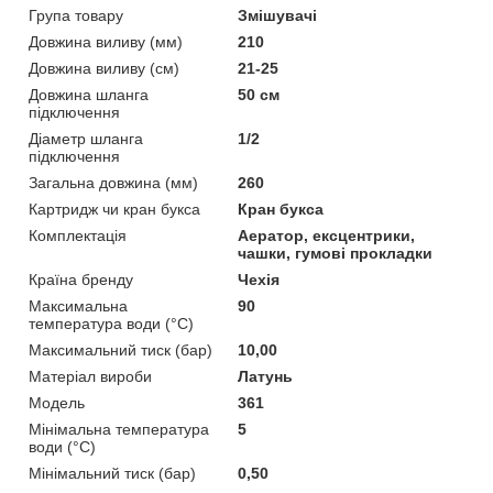
Група товару
Змішувачі
Довжина виливу (мм)
210
Довжина виливу (см)
21-25
Довжина шланга
50 см
підключення
Діаметр шланга
1/2
підключення
Загальна довжина (мм)
260
Картридж чи кран букса
Кран букса
Комплектація
Аератор, ексцентрики,
чашки, гумові прокладки
Країна бренду
Чехія
Максимальна
90
температура води (°C)
Максимальний тиск (бар)
10,00
Матеріал вироби
Латунь
Мoдель
361
Мінімальна температура
5
води (°C)
Мінімальний тиск (бар)
0,50