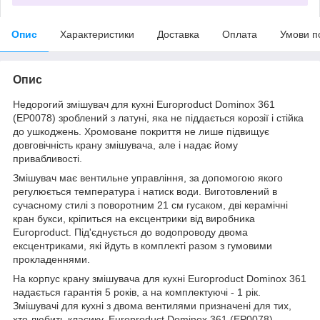
Опис
Характеристики
Доставка
Оплата
Умови п
Опис
Недорогий змішувач для кухні Europroduct Dominox 361
(EP0078) зроблений з латуні, яка не піддається корозії і стійка
до ушкоджень. Хромоване покриття не лише підвищує
довговічність крану змішувача, але і надає йому
привабливості.
Змішувач має вентильне управління, за допомогою якого
регулюється температура і натиск води. Виготовлений в
сучасному стилі з поворотним 21 см гусаком, дві керамічні
кран букси, кріпиться на ексцентрики від виробника
Europroduct. Під'єднується до водопроводу двома
ексцентриками, які йдуть в комплекті разом з гумовими
прокладеннями.
На корпус крану змішувача для кухні Europroduct Dominox 361
надається гарантія 5 років, а на комплектуючі - 1 рік.
Змішувачі для кухні з двома вентилями призначені для тих,
хто любить класику. Europroduct Dominox 361 (EP0078) -