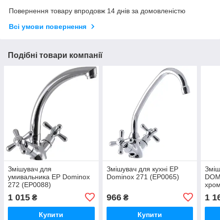
Повернення товару впродовж 14 днів за домовленістю
Всі умови повернення
Подібні товари компанії
Змішувач для
Змішувач для кухні EP
Зміш
умивальника EP Dominox
Dominox 271 (EP0065)
DOM
272 (EP0088)
хром
1 015
966
1 1
₴
₴
Купити
Купити