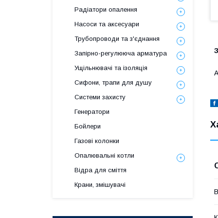
Радіатори опалення
Насоси та аксесуари
Трубопроводи та з'єднання
Запірно-регулююча арматура
Ущільнювачі та ізоляція
А
Сифони, трапи для душу
Системи захисту
Генератори
Х
Бойлери
Газові колонки
Опалювальні котли
Відра для сміття
Крани, змішувачі
В
К