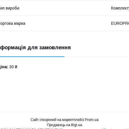
ип вироби
Комплект
оргова марка
EUROPR
нформація для замовлення
іна:
30 ₴
Сайт створений на маркетплейсі
Prom.ua
Продавець на Bigl.ua