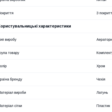
окриття
З покрит
Користувальницькі характеристики
ип виробу
Аератор
рупа товару
Комплект
олір
Хром
раїна бренду
Чехія
атеріал вироби
Латунь
атеріал сітки
Пластик