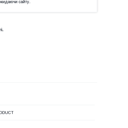
окидаючи сайту.
і.
ODUCT