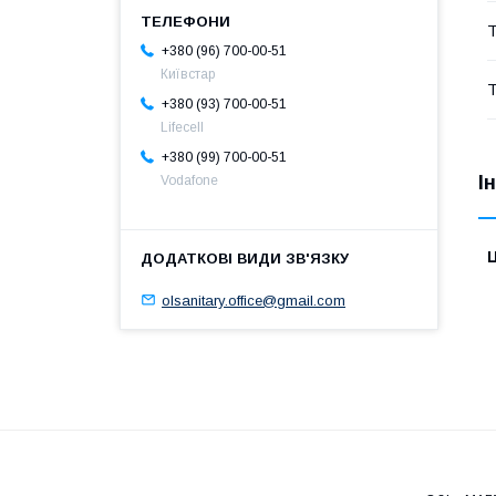
Т
+380 (96) 700-00-51
Київстар
Т
+380 (93) 700-00-51
Lifecell
+380 (99) 700-00-51
І
Vodafone
Ц
olsanitary.office@gmail.com