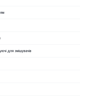
тям
и
уючі для змішувачів