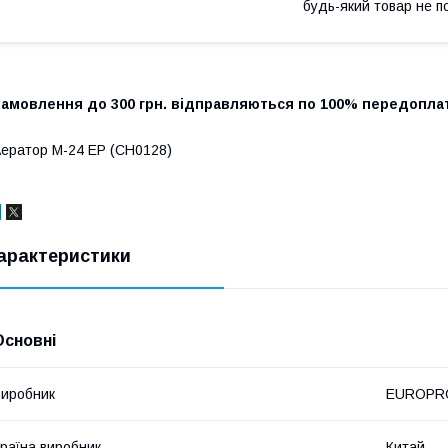
будь-який товар не п
Замовлення до 300 грн. відправляються по 100% передоплат
ератор М-24 EP (CH0128)
арактеристики
Основні
иробник
EUROPR
раїна виробник
Китай