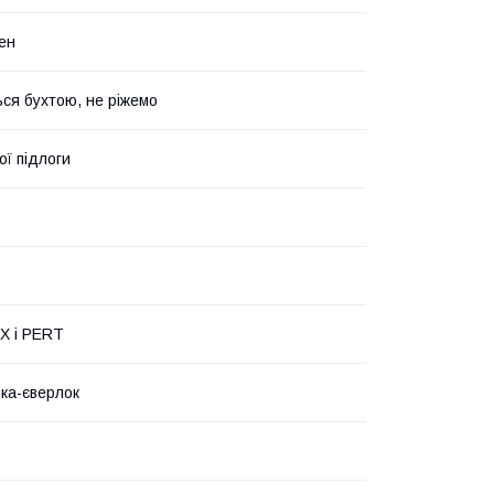
ен
ся бухтою, не ріжемо
ої підлоги
X і PERT
ка-єверлок