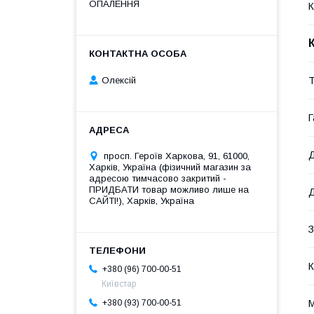
ОПАЛЕННЯ
К
Олексій
Т
Г
Д
просп. Героїв Харкова, 91, 61000,
Харків, Україна (фізичний магазин за
адресою тимчасово закритий -
ПРИДБАТИ товар можливо лише на
Д
САЙТІ!), Харків, Україна
З
К
+380 (96) 700-00-51
Київстар
М
+380 (93) 700-00-51