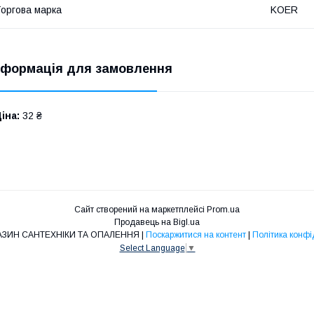
оргова марка
KOER
нформація для замовлення
іна:
32 ₴
Сайт створений на маркетплейсі
Prom.ua
Продавець на Bigl.ua
O&L - МАГАЗИН САНТЕХНІКИ ТА ОПАЛЕННЯ |
Поскаржитися на контент
|
Політика конфі
Select Language
▼