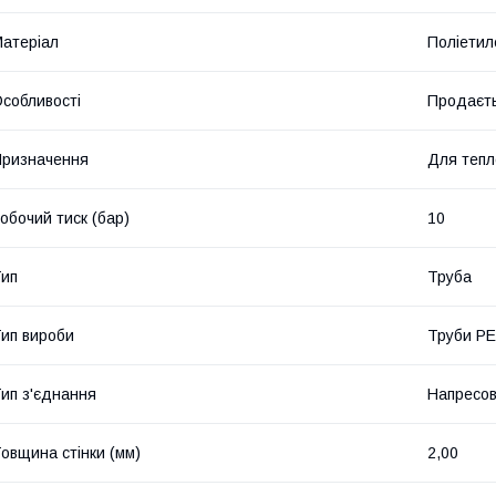
атеріал
Поліетил
собливості
Продаєть
ризначення
Для тепл
обочий тиск (бар)
10
ип
Труба
ип вироби
Труби PE
ип з'єднання
Напресов
овщина стінки (мм)
2,00