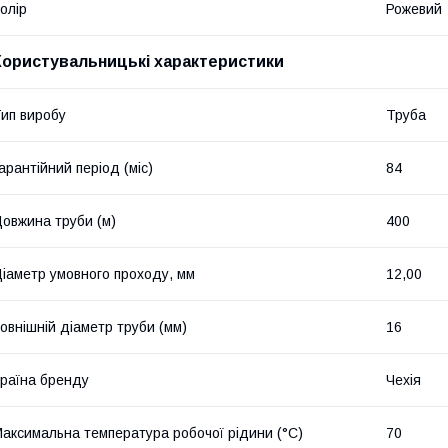
олір
Рожевий
Користувальницькі характеристики
ип виробу
Труба
арантійний період (міс)
84
овжина труби (м)
400
іаметр умовного проходу, мм
12,00
овнішній діаметр труби (мм)
16
раїна бренду
Чехія
аксимальна температура робочої рідини (°C)
70