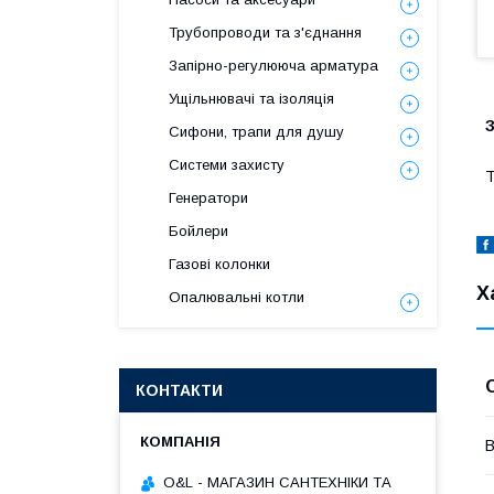
Трубопроводи та з'єднання
Запірно-регулююча арматура
Ущільнювачі та ізоляція
Сифони, трапи для душу
Системи захисту
Т
Генератори
Бойлери
Газові колонки
Х
Опалювальні котли
КОНТАКТИ
В
O&L - МАГАЗИН САНТЕХНІКИ ТА