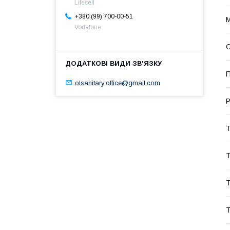
Lifecell
+380 (99) 700-00-51
М
Vodafone
О
П
olsanitary.office@gmail.com
Р
Т
Т
Т
Т