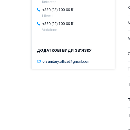
Київстар
К
+380 (93) 700-00-51
Lifecell
М
+380 (99) 700-00-51
Vodafone
О
olsanitary.office@gmail.com
П
Т
Т
Т