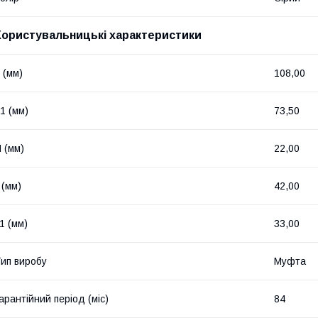
Користувальницькі характеристики
 (мм)
108,00
1 (мм)
73,50
 (мм)
22,00
 (мм)
42,00
1 (мм)
33,00
ип виробу
Муфта
арантійний період (міс)
84