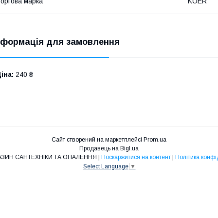
оргова марка
KOER
нформація для замовлення
іна:
240 ₴
Сайт створений на маркетплейсі
Prom.ua
Продавець на Bigl.ua
O&L - МАГАЗИН САНТЕХНІКИ ТА ОПАЛЕННЯ |
Поскаржитися на контент
|
Політика конфі
Select Language
▼