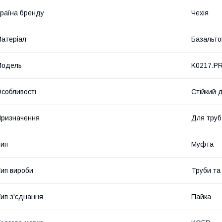
раїна бренду
Чехія
атеріал
Базальто
Мoдель
K0217.P
собливості
Стійкий д
ризначення
Для труб
ип
Муфта
ип вироби
Труби та
ип з'єднання
Пайка