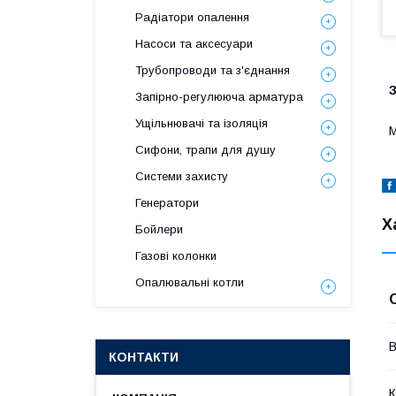
Радіатори опалення
Насоси та аксесуари
Трубопроводи та з'єднання
Запірно-регулююча арматура
Ущільнювачі та ізоляція
М
Сифони, трапи для душу
Системи захисту
Генератори
Х
Бойлери
Газові колонки
Опалювальні котли
В
КОНТАКТИ
К