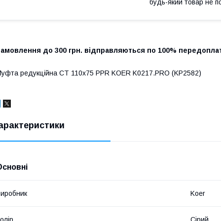
будь-який товар не п
Замовлення до 300 грн. відправляються по 100% передоплат
уфта редукційна СТ 110x75 PPR KOER K0217.PRO (KP2582)
арактеристики
Основні
иробник
Koer
олір
Сірий