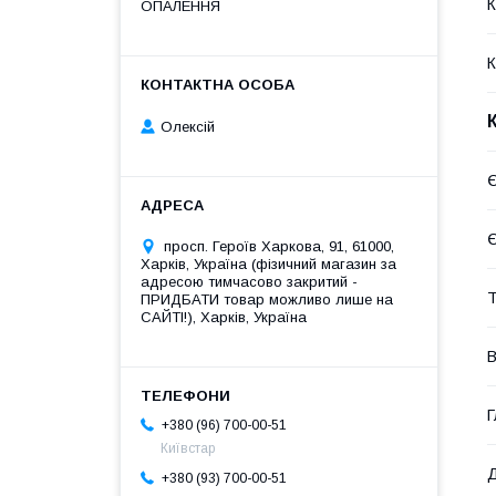
К
ОПАЛЕННЯ
К
Олексій
Є
Є
просп. Героїв Харкова, 91, 61000,
Харків, Україна (фізичний магазин за
адресою тимчасово закритий -
Т
ПРИДБАТИ товар можливо лише на
САЙТІ!), Харків, Україна
В
Г
+380 (96) 700-00-51
Київстар
Д
+380 (93) 700-00-51