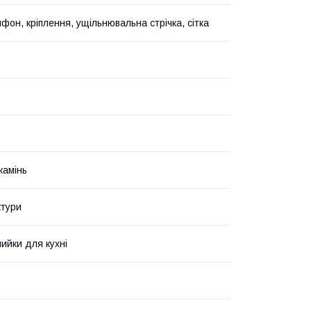
фон, кріплення, ущільнювальна стрічка, сітка
камінь
ктури
мийки для кухні