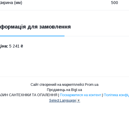
ирина (мм)
500
нформація для замовлення
іна:
5 241 ₴
Сайт створений на маркетплейсі
Prom.ua
Продавець на Bigl.ua
O&L - МАГАЗИН САНТЕХНІКИ ТА ОПАЛЕННЯ |
Поскаржитися на контент
|
Політика конфі
Select Language
▼