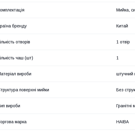
омплектація
Мийка, си
раїна бренду
Китай
ількість отворів
1 отвір
ількість чаш (шт)
1
атеріал вироби
штучний 
труктура поверхні мийки
Без стру
ип вироби
Гранітні 
оргова марка
HAIBA