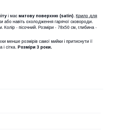
ніту
і має
матову поверхню (satin)
.
Крило для
и або навіть охолодження гарячої сковороди.
Колір - пісочний. Розміри - 78х50 см, глибина -
охи менше розмірів самої мийки і притиснути її
 і сітка.
Розміри 3 роки.