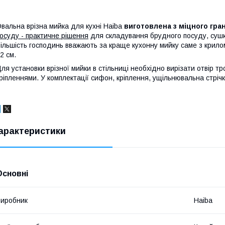
вальна врізна мийка для кухні Haiba
виготовлена з міцного гра
осуду - практичне рішення
для складування брудного посуду, сушк
ільшість господинь вважають за краще кухонну мийку саме з крилом. 
2 см.
ля установки врізної мийки в стільниці необхідно вирізати отвір тр
ріпленнями. У комплектації сифон, кріплення, ущільнювальна стрічка
арактеристики
Основні
иробник
Haiba