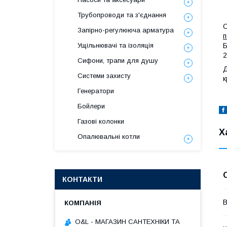
Трубопроводи та з'єднання
О
Запірно-регулююча арматура
п
Б
Ущільнювачі та ізоляція
2
Сифони, трапи для душу
Д
Системи захисту
к
Генератори
Бойлери
Газові колонки
Х
Опалювальні котли
КОНТАКТИ
В
O&L - МАГАЗИН САНТЕХНІКИ ТА