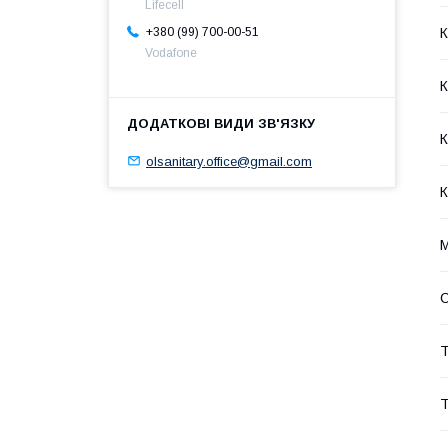
Lifecell
К
+380 (99) 700-00-51
Vodafone
К
К
olsanitary.office@gmail.com
К
М
С
Т
Т