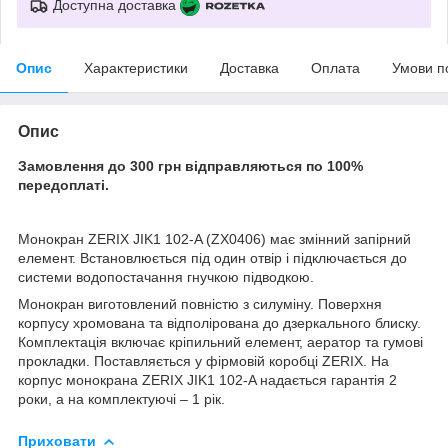
Доступна доставка
Опис
Характеристики
Доставка
Оплата
Умови п
Опис
Замовлення до 300 грн відправляються по 100%
передоплаті.
Монокран ZERIX JIK1 102-A (ZX0406) має змінний запірний
елемент. Встановлюється під один отвір і підключається до
системи водопостачання гнучкою підводкою.
Монокран виготовлений повністю з силуміну. Поверхня
корпусу хромована та відполірована до дзеркального блиску.
Комплектація включає кріпильний елемент, аератор та гумові
прокладки. Поставляється у фірмовій коробці ZERIX. На
корпус монокрана ZERIX JIK1 102-A надається гарантія 2
роки, а на комплектуючі – 1 рік.
Приховати