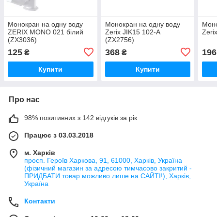
Монокран на одну воду
Монокран на одну воду
Моно
ZERIX MONO 021 білий
Zerix JIK15 102-A
Zeri
(ZX3036)
(ZX2756)
125
368
196
₴
₴
Купити
Купити
Про нас
98% позитивних з 142 відгуків за рік
Працює з 03.03.2018
м. Харків
просп. Героїв Харкова, 91, 61000, Харків, Україна
(фізичний магазин за адресою тимчасово закритий -
ПРИДБАТИ товар можливо лише на САЙТІ!), Харків,
Україна
Контакти