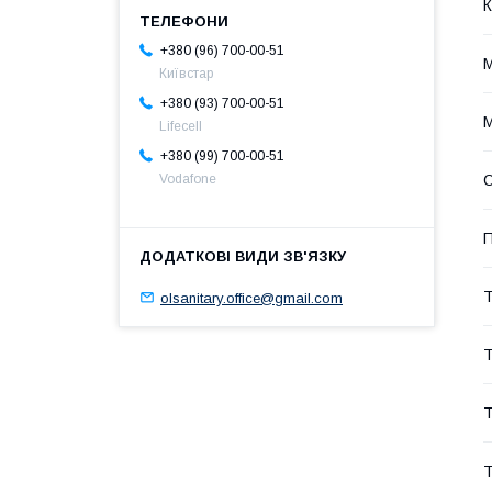
К
+380 (96) 700-00-51
М
Київстар
+380 (93) 700-00-51
Lifecell
+380 (99) 700-00-51
О
Vodafone
П
Т
olsanitary.office@gmail.com
Т
Т
Т