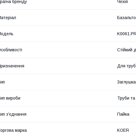
раїна бренду
Чехія
атеріал
Базальто
Мoдель
K0061.P
собливості
Стійкий д
ризначення
Для труб
ип
Заглушка
ип вироби
Труби та
ип з'єднання
Пайка
оргова марка
KOER