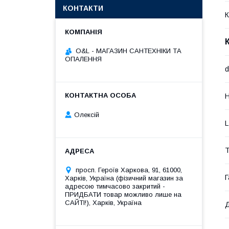
КОНТАКТИ
К
O&L - МАГАЗИН САНТЕХНІКИ ТА
ОПАЛЕННЯ
d
H
Олексій
L
Т
просп. Героїв Харкова, 91, 61000,
Г
Харків, Україна (фізичний магазин за
адресою тимчасово закритий -
ПРИДБАТИ товар можливо лише на
САЙТІ!), Харків, Україна
Д