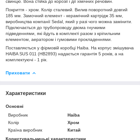
свинцю. Вона стійка до корозії і дії хімічних речовин.
Покриття - хром. Колір сталевий. Вилив поворотний довгий
185 мм. Замочний елемент - керамічний картрідж 35 мм,
виробництва компанії Sedal, який у разі чого можна замінити.
Підключається до трубопроводу двома гнучкими
підведеннями, які йдуть в комплекті разом з кріпильним
елементом, аератором і гумовими прокладеннями.
Поставляється у фірмовій коробці Haiba. На корпус змішувача
HAIBA SUS 011 (HB2893) надається гарантія 5 років, а на
комплектуючі - 1 рік.
Приховати
Характеристики
Основні
Виробник
Haiba
Колір
Хром
Країна виробник
Китай
Користувальницькі характеристики