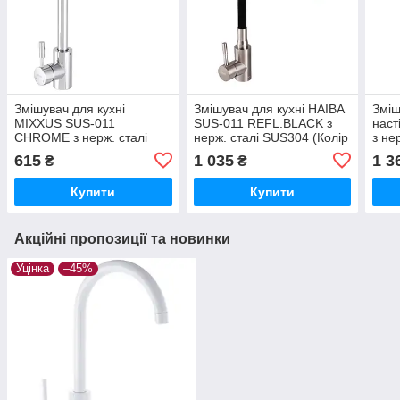
Змішувач для кухні
Змішувач для кухні HAIBA
Зміш
MIXXUS SUS-011
SUS-011 REFL.BLACK з
наст
CHROME з нерж. сталі
нерж. сталі SUS304 (Колір
з не
SUS304 (Колір хром)
нерж вилив чорний)
(Кол
615
1 035
1 3
₴
₴
(SS2811)
(HB3790)
Купити
Купити
Акційні пропозиції та новинки
Уцінка
–45%