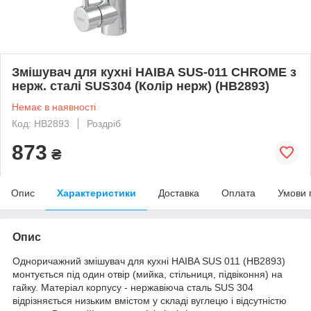
Змішувач для кухні HAIBA SUS-011 CHROME з
нерж. сталі SUS304 (Колір нерж) (HB2893)
Немає в наявності
Код: HB2893
Роздріб
873
₴
Опис
Характеристики
Доставка
Оплата
Умови 
Опис
Одноричажний змішувач для кухні HAIBA SUS 011 (HB2893)
монтується під один отвір (мийка, стільниця, підвіконня) на
гайку. Матеріал корпусу - нержавіюча сталь SUS 304
відрізняється низьким вмістом у складі вуглецю і відсутністю