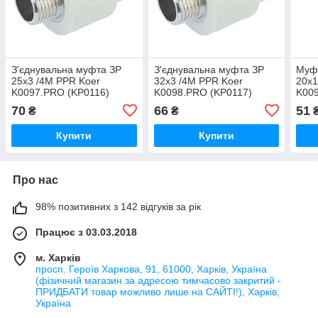
З'єднувальна муфта ЗР
З'єднувальна муфта ЗР
Муфт
25x3 /4M PPR Koer
32x3 /4M PPR Koer
20x1
K0097.PRO (KP0116)
K0098.PRO (KP0117)
K009
70
66
51
₴
₴
Купити
Купити
Про нас
98% позитивних з 142 відгуків за рік
Працює з 03.03.2018
м. Харків
просп. Героїв Харкова, 91, 61000, Харків, Україна
(фізичний магазин за адресою тимчасово закритий -
ПРИДБАТИ товар можливо лише на САЙТІ!), Харків,
Україна