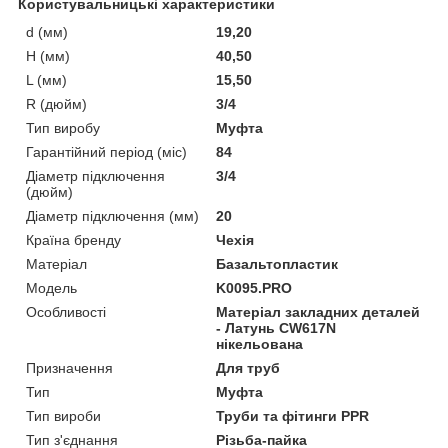
Користувальницькі характеристики
d (мм)
19,20
H (мм)
40,50
L (мм)
15,50
R (дюйм)
3/4
Тип виробу
Муфта
Гарантійний період (міс)
84
Діаметр підключення
3/4
(дюйм)
Діаметр підключення (мм)
20
Країна бренду
Чехія
Матеріал
Базальтопластик
Мoдель
K0095.PRO
Особливості
Матеріал закладних деталей
- Латунь CW617N
нікельована
Призначення
Для труб
Тип
Муфта
Тип вироби
Труби та фітинги PPR
Тип з'єднання
Різьба-пайка