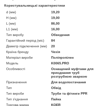
Користувальницькі характеристики
d (мм)
19,20
H (мм)
19,00
L (мм)
86,00
L1 (мм)
16,00
Тип виробу
Обведення
Гарантійний період (міс)
84
Діаметр підключення (мм)
20
Країна бренду
Чехія
Матеріал вироби
Поліпропілен
Мoдель
K0065.PRO
Особливості
Оснащений муфтами для
приєднання труб
розтрубною зваркою
Призначення
Для водопостачання
Тип
Обвід
Тип вироби
Труби та фітинги PPR
Тип з'єднання
Пайка
Торгова марка
KOER