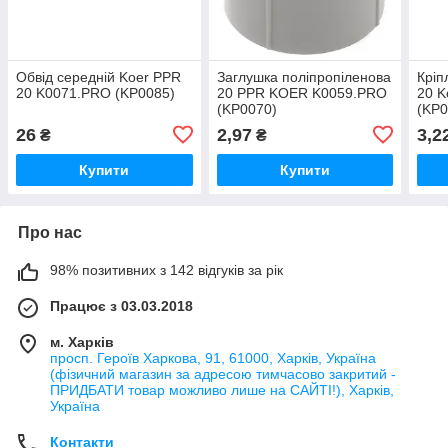
Обвід середній Koer PPR
Заглушка поліпропіленова
Кріп
20 K0071.PRO (KP0085)
20 PPR KOER K0059.PRO
20 K
(KP0070)
(KP0
26
2,97
3,2
₴
₴
Купити
Купити
Про нас
98% позитивних з 142 відгуків за рік
Працює з 03.03.2018
м. Харків
просп. Героїв Харкова, 91, 61000, Харків, Україна
(фізичний магазин за адресою тимчасово закритий -
ПРИДБАТИ товар можливо лише на САЙТІ!), Харків,
Україна
Контакти