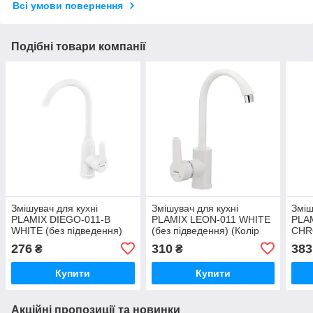
Всі умови повернення
Подібні товари компанії
Змішувач для кухні
Змішувач для кухні
Зміш
PLAMIX DIEGO-011-B
PLAMIX LEON-011 WHITE
PLA
WHITE (без підведення)
(без підведення) (Колір
CHRO
(Колір білий) (PM0658)
білий) (PM0009)
(Кол
276
310
383
₴
₴
Купити
Купити
Акційні пропозиції та новинки