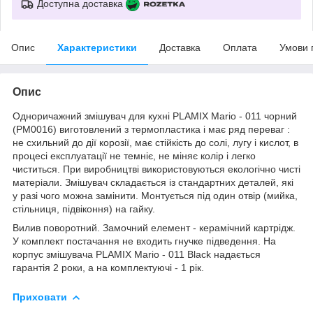
Доступна доставка
Опис
Характеристики
Доставка
Оплата
Умови 
Опис
Одноричажний змішувач для кухні PLAMIX Mario - 011 чорний
(PM0016) виготовлений з термопластика і має ряд переваг :
не схильний до дії корозії, має стійкість до солі, лугу і кислот, в
процесі експлуатації не темніє, не міняє колір і легко
чиститься. При виробництві використовуються екологічно чисті
матеріали. Змішувач складається із стандартних деталей, які
у разі чого можна замінити. Монтується під один отвір (мийка,
стільниця, підвіконня) на гайку.
Вилив поворотний. Замочний елемент - керамічний картрідж.
У комплект постачання не входить гнучке підведення. На
корпус змішувача PLAMIX Mario - 011 Black надається
гарантія 2 роки, а на комплектуючі - 1 рік.
Приховати