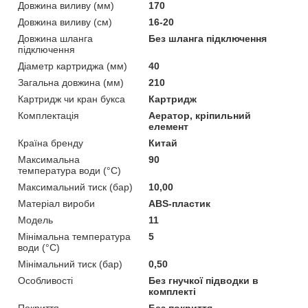
Довжина виливу (мм)
170
Довжина виливу (см)
16-20
Довжина шланга
Без шланга підключення
підключення
Діаметр картриджа (мм)
40
Загальна довжина (мм)
210
Картридж чи кран букса
Картридж
Комплектація
Аератор, кріпильний
елемент
Країна бренду
Китай
Максимальна
90
температура води (°C)
Максимальний тиск (бар)
10,00
Матеріал вироби
ABS-пластик
Мoдель
11
Мінімальна температура
5
води (°C)
Мінімальний тиск (бар)
0,50
Особливості
Без гнучкої підводки в
комплекті
Покриття
Без покриття